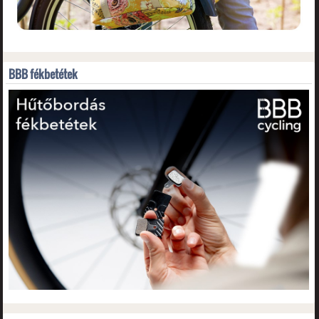
BBB fékbetétek