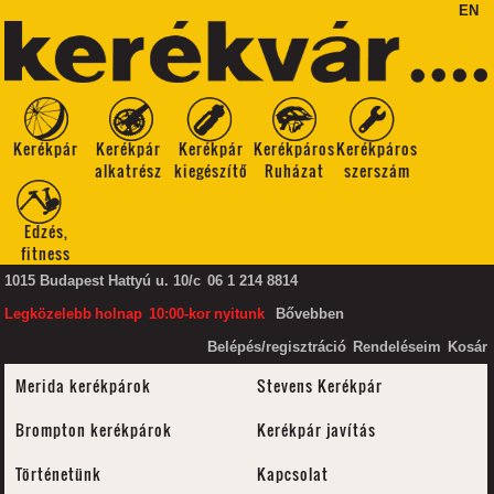
EN
Kerékpár
Kerékpár
Kerékpár
Kerékpáros
Kerékpáros
alkatrész
kiegészítő
Ruházat
szerszám
Edzés,
fitness
1015 Budapest Hattyú u. 10/c
06 1 214 8814
Legközelebb
holnap
10:00-kor
nyitunk
Bővebben
Belépés/regisztráció
Rendeléseim
Kosár
Merida kerékpárok
Stevens Kerékpár
Brompton kerékpárok
Kerékpár javítás
Történetünk
Kapcsolat