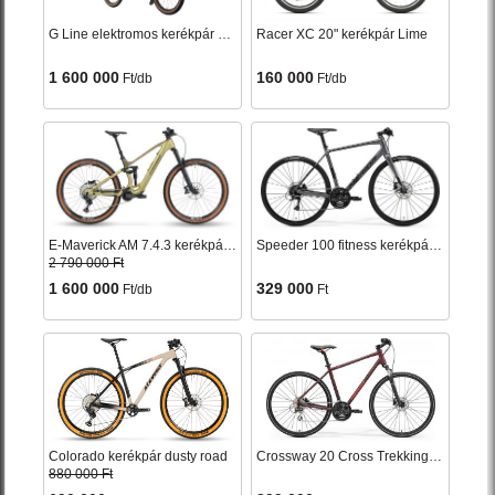
G Line elektromos kerékpár zöld
Racer XC 20" kerékpár Lime
1 600 000
160 000
Ft/db
Ft/db
E-Maverick AM 7.4.3 kerékpár férfi zöld 2025
Speeder 100 fitness kerékpár ezüst 2024
2 790 000 Ft
1 600 000
329 000
Ft/db
Ft
Colorado kerékpár dusty road
Crossway 20 Cross Trekking kerékpár matt bordó
880 000 Ft