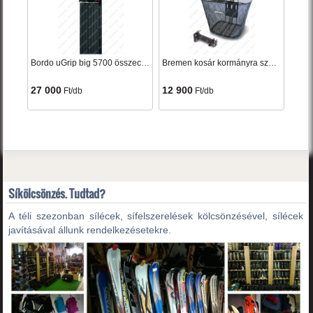
Bordo uGrip big 5700 összecsukható lakat fekete 100cm
Bremen kosár kormányra szerelhető fekete levehető
27 000
12 900
Ft/db
Ft/db
Síkölcsönzés. Tudtad?
A téli szezonban sílécek, sífelszerelések kölcsönzésével, sílécek
javításával állunk rendelkezésetekre.