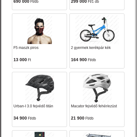
690 000
299 000
Ft/db
Ft/1 db
F5 maszk piros
2 gyermek kerékpár kék
13 000
164 900
Ft
Ft/db
Urban-I 3.0 fejvédő titán
Macator fejvédő fehér/ezüst
34 900
21 900
Ft/db
Ft/db