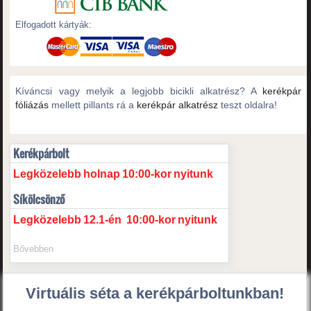
Elfogadott kártyák:
Kíváncsi vagy melyik a legjobb bicikli alkatrész? A
kerékpár
fóliázás
mellett pillants rá a
kerékpár alkatrész
teszt oldalra!
Kerékpárbolt
Legközelebb
holnap
10:00-kor
nyitunk
Síkölcsönző
Legközelebb
12.1-én
10:00-kor
nyitunk
Bővebben
Virtuális séta a kerékpárboltunkban!