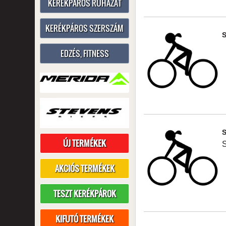
KERÉKPÁROS RUHÁZAT
KERÉKPÁROS SZERSZÁM
EDZÉS, FITNESS
ÚJ TERMÉKEK
AKCIÓS TERMÉKEK
TESZT KERÉKPÁROK
KIFUTÓ TERMÉKEK