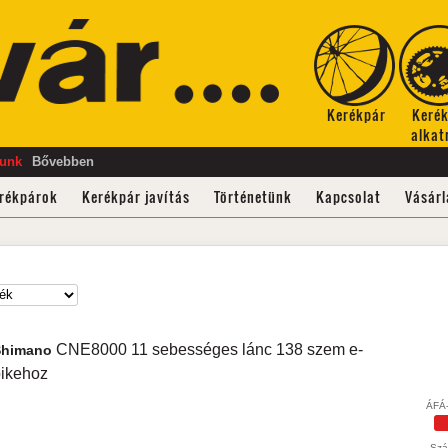
Kerékpár
Keré
alkat
tunk
Bővebben
rékpárok
Kerékpár javítás
Történetünk
Kapcsolat
Vásárl
CNE8000
11 sebességes lánc 138 szem e-
Shimano
ikehoz
ÁFÁ-
Szál