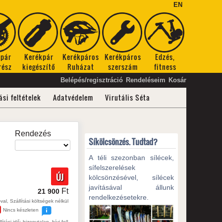
EN
kpár
Kerékpár
Kerékpáros
Kerékpáros
Edzés,
rész
kiegészítő
Ruházat
szerszám
fitness
Belépés/regisztráció
Rendeléseim
Kosár
ási feltételek
Adatvédelem
Virutális Séta
Rendezés
Síkölcsönzés. Tudtad?
A téli szezonban sílécek,
sífelszerelések
ÚJ
kölcsönzésével, sílécek
javításával állunk
Ft
21 900
rendelkezésetekre.
val, Szállítási költségek nélkül
Nincs készleten
lítási idő: bizonytalan, hívj fel!