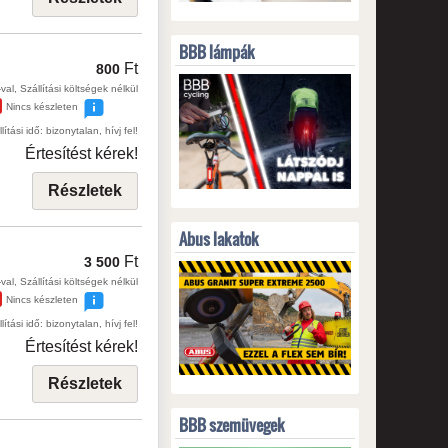
BBB lámpák
Ft
800
val, Szállítási költségek nélkül
Nincs készleten
lítási idő: bizonytalan, hívj fel!
Értesítést kérek!
Részletek
Abus lakatok
Ft
3 500
val, Szállítási költségek nélkül
Nincs készleten
lítási idő: bizonytalan, hívj fel!
Értesítést kérek!
Részletek
BBB szemüvegek