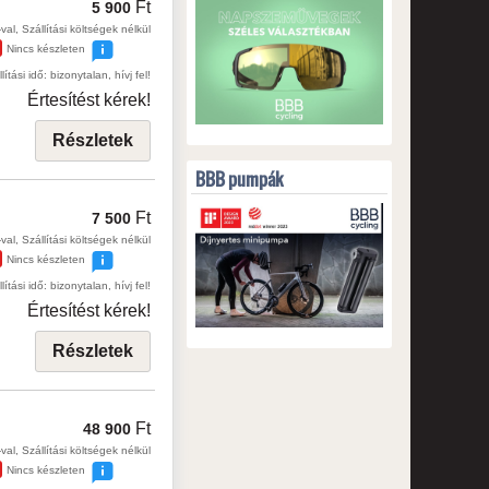
Ft
5 900
val, Szállítási költségek nélkül
Nincs készleten
lítási idő: bizonytalan, hívj fel!
Értesítést kérek!
Részletek
BBB pumpák
Ft
7 500
val, Szállítási költségek nélkül
Nincs készleten
lítási idő: bizonytalan, hívj fel!
Értesítést kérek!
Részletek
Ft
48 900
val, Szállítási költségek nélkül
Nincs készleten