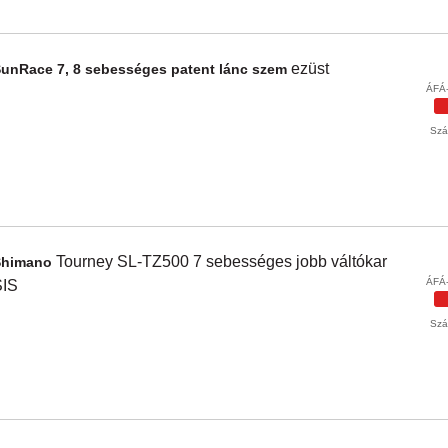
ezüst
SunRace
7, 8 sebességes patent lánc szem
ÁFÁ-
Szál
Tourney SL-TZ500
7 sebességes jobb váltókar
Shimano
ÁFÁ-
SIS
Szál