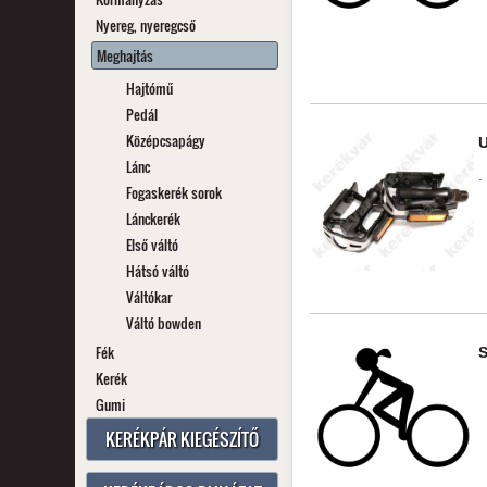
Nyereg, nyeregcső
Meghajtás
Hajtómű
Pedál
Középcsapágy
Lánc
.
Fogaskerék sorok
Lánckerék
Első váltó
Hátsó váltó
Váltókar
Váltó bowden
Fék
Kerék
Gumi
KERÉKPÁR KIEGÉSZÍTŐ