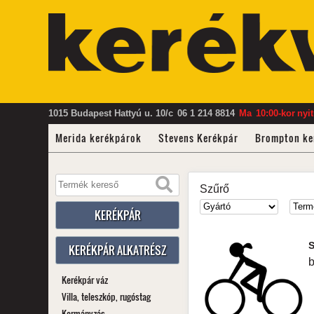
1015 Budapest Hattyú u. 10/c
06 1 214 8814
Ma
10:00-kor
nyi
Merida kerékpárok
Stevens Kerékpár
Brompton ke
Szűrő
KERÉKPÁR
KERÉKPÁR ALKATRÉSZ
b
Kerékpár váz
Villa, teleszkóp, rugóstag
Kormányzás