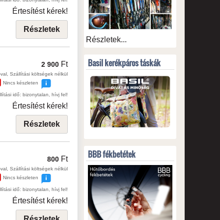
Értesítést kérek!
Részletek
Részletek...
Basil kerékpáros táskák
Ft
2 900
val, Szállítási költségek nélkül
Nincs készleten
lítási idő: bizonytalan, hívj fel!
Értesítést kérek!
Részletek
BBB fékbetétek
Ft
800
val, Szállítási költségek nélkül
Nincs készleten
lítási idő: bizonytalan, hívj fel!
Értesítést kérek!
Részletek