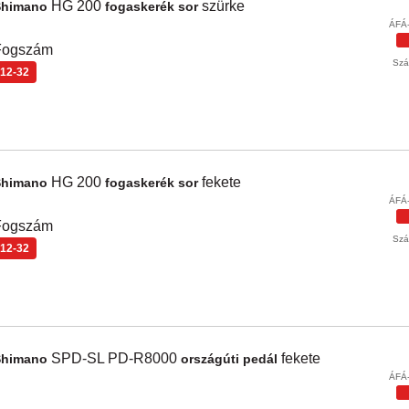
HG 200
szürke
Shimano
fogaskerék sor
ÁFÁ-
Fogszám
Szál
12-32
HG 200
fekete
Shimano
fogaskerék sor
ÁFÁ-
Fogszám
Szál
12-32
SPD-SL PD-R8000
fekete
Shimano
országúti pedál
ÁFÁ-