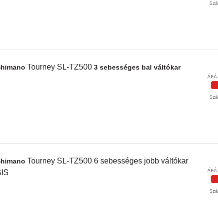
Szál
Tourney SL-TZ500
Shimano
3 sebességes bal váltókar
ÁFÁ-
Szál
Tourney SL-TZ500
6 sebességes jobb váltókar
Shimano
ÁFÁ-
SIS
Szál