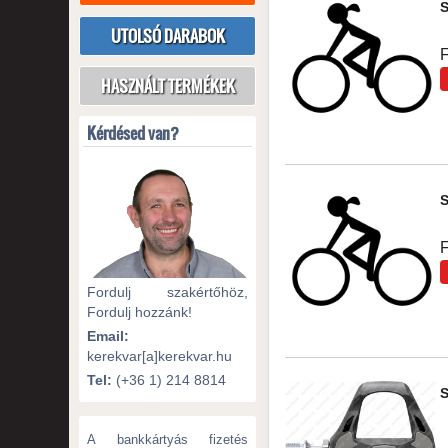
UTOLSÓ DARABOK
HASZNÁLT TERMÉKEK
Kérdésed van?
Fordulj szakértőhöz,
Fordulj hozzánk!
Email:
kerekvar[a]kerekvar.hu
Tel:
(+36 1) 214 8814
A bankkártyás fizetés