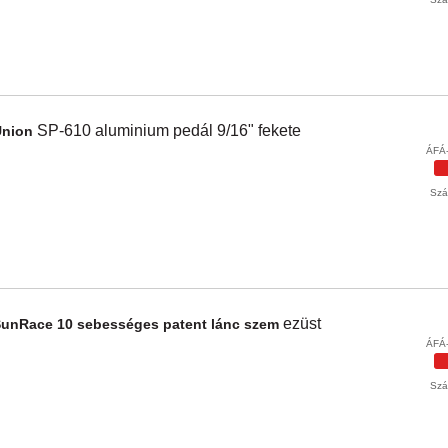
SP-610
aluminium pedál 9/16"
fekete
Union
ÁFÁ-
Szál
ezüst
SunRace
10 sebességes patent lánc szem
ÁFÁ-
Szál