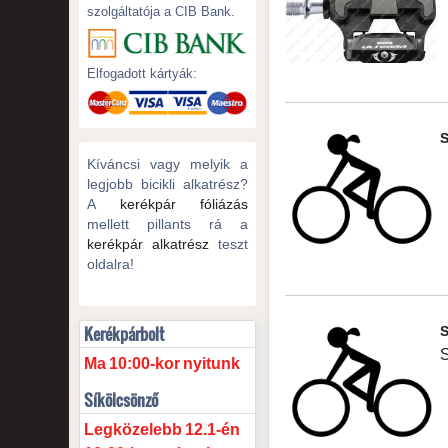
szolgáltatója a CIB Bank.
Elfogadott kártyák:
Kíváncsi vagy melyik a
legjobb bicikli alkatrész?
A
kerékpár fóliázás
mellett pillants rá a
kerékpár alkatrész
teszt
oldalra!
Kerékpárbolt
Ma
10:00-kor
nyitunk
Síkölcsönző
Legközelebb
12.1-én