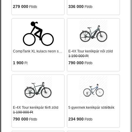
279 000
336 000
Ft/db
Ft/db
CompTank XL kulacs neon sárga 0,75l
E-4X Tour kerékpár női zöld
1 190 000 Ft
1 900
790 000
Ft
Ft/db
E-4X Tour kerékpár férfi zöld
5 gyermek kerékpár sötétkék
1 190 000 Ft
790 000
234 900
Ft/db
Ft/db