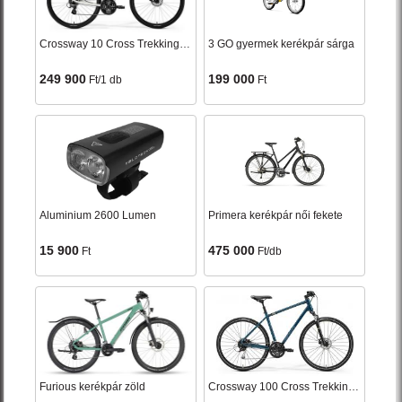
Crossway 10 Cross Trekking kerékpár női fehér 2026
3 GO gyermek kerékpár sárga
249 900
199 000
Ft/1 db
Ft
Aluminium 2600 Lumen
Primera kerékpár női fekete
15 900
475 000
Ft
Ft/db
Furious kerékpár zöld
Crossway 100 Cross Trekking kerékpár kék