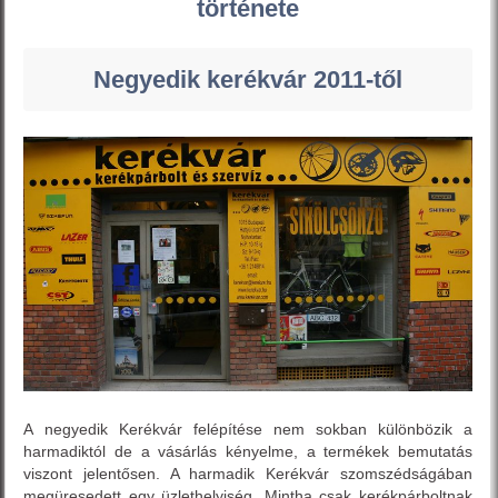
története
Negyedik kerékvár 2011-től
A negyedik Kerékvár felépítése nem sokban különbözik a
harmadiktól de a vásárlás kényelme, a termékek bemutatás
viszont jelentősen. A harmadik Kerékvár szomszédságában
megüresedett egy üzlethelyiség. Mintha csak kerékpárboltnak