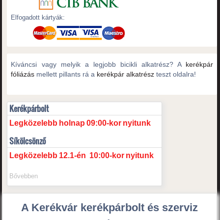
Elfogadott kártyák:
Kíváncsi vagy melyik a legjobb bicikli alkatrész? A
kerékpár
fóliázás
mellett pillants rá a
kerékpár alkatrész
teszt oldalra!
Kerékpárbolt
Legközelebb
holnap
09:00-kor
nyitunk
Síkölcsönző
Legközelebb
12.1-én
10:00-kor
nyitunk
Bővebben
A Kerékvár kerékpárbolt és szerviz