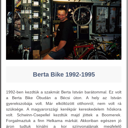
Berta Bike 1992-1995
1992-ben kezdtük a szakmát Berta István barátommal. Ez volt
a Berta Bike Óbudán a Bécsi úton. A hely az István
gyerekszobája volt. Már elköltözött otthonról, nem volt rá
szüksége. A magyarországi kerékpár kereskedelem hőskora
volt. Schwinn-Csepellel kezdtük majd jöttek a Boomerek.
Forgalmaztuk a finn Helkama márkát. Akkoriban egészen jó
áron tudtuk kínálni a kor színvonalának megfelelő