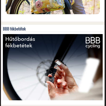
BBB fékbetétek