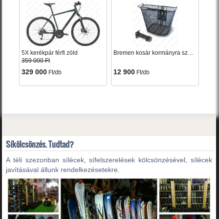
5X kerékpár férfi zöld
Bremen kosár kormányra szerelhető fekete levehető
359 000 Ft
329 000
12 900
Ft/db
Ft/db
Síkölcsönzés. Tudtad?
A téli szezonban sílécek, sífelszerelések kölcsönzésével, sílécek
javításával állunk rendelkezésetekre.