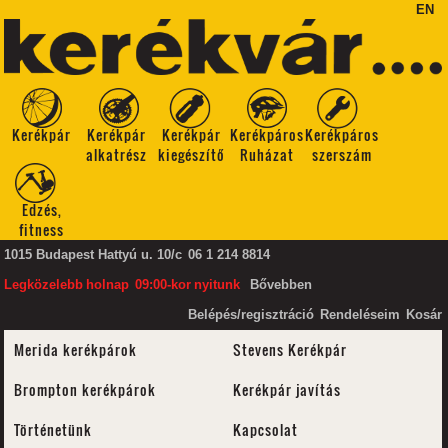
EN
Kerékpár
Kerékpár
Kerékpár
Kerékpáros
Kerékpáros
alkatrész
kiegészítő
Ruházat
szerszám
Edzés,
fitness
1015 Budapest Hattyú u. 10/c
06 1 214 8814
Legközelebb
holnap
09:00-kor
nyitunk
Bővebben
Belépés/regisztráció
Rendeléseim
Kosár
Merida kerékpárok
Stevens Kerékpár
Brompton kerékpárok
Kerékpár javítás
Történetünk
Kapcsolat