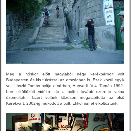
Még a hőskor előtt nagyjából négy kerékpárbolt volt
Budapesten és kis túlzással az országban is. Ezek közül egyik
volt László Tamás boltja a várban, Hunyadi út 4. Tamás 1992-
ben elköltözött vidékre de a boltot tovább szerette volna
üzemeltetni. Ezért velünk közösen megalapította az első
Kerékvárt. 2002-ig működött a bolt. Ekkor ismét elköltöztünk.