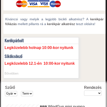
Kíváncsi vagy melyik a legjobb bicikli alkatrész? A
kerékpár
fóliázás
mellett pillants rá a
kerékpár alkatrész
teszt oldalra!
Kerékpárbolt
Legközelebb
holnap
10:00-kor
nyitunk
Síkölcsönző
Legközelebb
12.1-én
10:00-kor
nyitunk
Bővebben
Szűrő
Rendezés
WindGun
mini pumpa
BBB