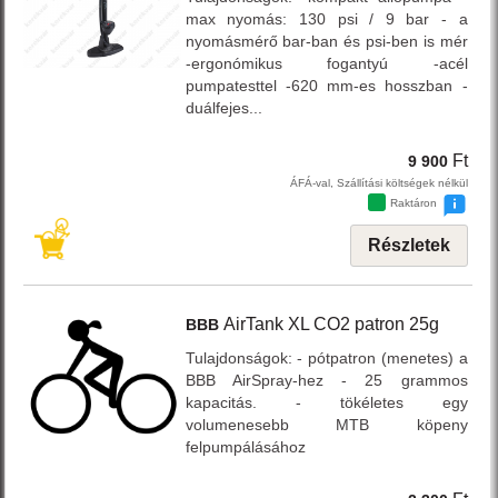
max nyomás: 130 psi / 9 bar - a
nyomásmérő bar-ban és psi-ben is mér
-ergonómikus fogantyú -acél
pumpatesttel -620 mm-es hosszban -
duálfejes...
Ft
9 900
ÁFÁ-val, Szállítási költségek nélkül
Raktáron
Részletek
AirTank
XL CO2 patron 25g
BBB
Tulajdonságok: - pótpatron (menetes) a
BBB AirSpray-hez - 25 grammos
kapacitás. - tökéletes egy
volumenesebb MTB köpeny
felpumpálásához