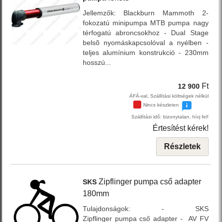
Jellemzők: Blackburn Mammoth 2-
fokozatú minipumpa MTB pumpa nagy
térfogatú abroncsokhoz - Dual Stage
belsõ nyomáskapcsolóval a nyélben -
teljes alumínium konstrukció - 230mm
hosszú...
Ft
12 900
ÁFÁ-val, Szállítási költségek nélkül
Nincs készleten
Szállítási idő: bizonytalan, hívj fel!
Értesítést kérek!
Részletek
Zipflinger
pumpa cső adapter
SKS
180mm
Tulajdonságok: - SKS
Zipflinger pumpa cső adapter - AV FV