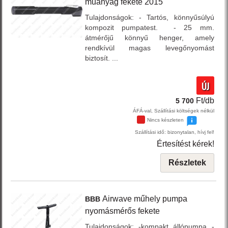
műanyag
fekete
2015
Tulajdonságok: - Tartós, könnyűsúlyú
kompozit pumpatest. - 25 mm.
átmérőjű könnyű henger, amely
rendkívül magas levegőnyomást
biztosít. ...
ÚJ
Ft/db
5 700
ÁFÁ-val, Szállítási költségek nélkül
Nincs készleten
Szállítási idő: bizonytalan, hívj fel!
Értesítést kérek!
Részletek
Airwave
műhely pumpa
BBB
nyomásmérős
fekete
Tulajdonságok: -kompakt állópumpa -