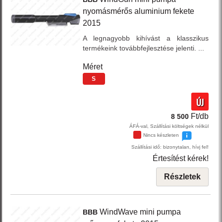
nyomásmérős aluminium
fekete
2015
A legnagyobb kihívást a klasszikus
termékeink továbbfejlesztése jelenti. ...
Méret
S
ÚJ
Ft/db
8 500
ÁFÁ-val, Szállítási költségek nélkül
Nincs készleten
Szállítási idő: bizonytalan, hívj fel!
Értesítést kérek!
Részletek
WindWave
mini pumpa
BBB