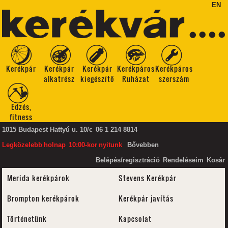
EN
Kerékpár
Kerékpár
Kerékpár
Kerékpáros
Kerékpáros
alkatrész
kiegészítő
Ruházat
szerszám
Edzés,
fitness
1015 Budapest Hattyú u. 10/c
06 1 214 8814
Legközelebb
holnap
10:00-kor
nyitunk
Bővebben
Belépés/regisztráció
Rendeléseim
Kosár
Merida kerékpárok
Stevens Kerékpár
Brompton kerékpárok
Kerékpár javítás
Történetünk
Kapcsolat