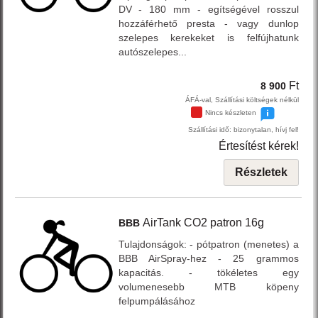
DV - 180 mm - egítségével rosszul
hozzáférhető presta - vagy dunlop
szelepes kerekeket is felfújhatunk
autószelepes...
Ft
8 900
ÁFÁ-val, Szállítási költségek nélkül
Nincs készleten
Szállítási idő: bizonytalan, hívj fel!
Értesítést kérek!
Részletek
AirTank
CO2 patron 16g
BBB
Tulajdonságok: - pótpatron (menetes) a
BBB AirSpray-hez - 25 grammos
kapacitás. - tökéletes egy
volumenesebb MTB köpeny
felpumpálásához