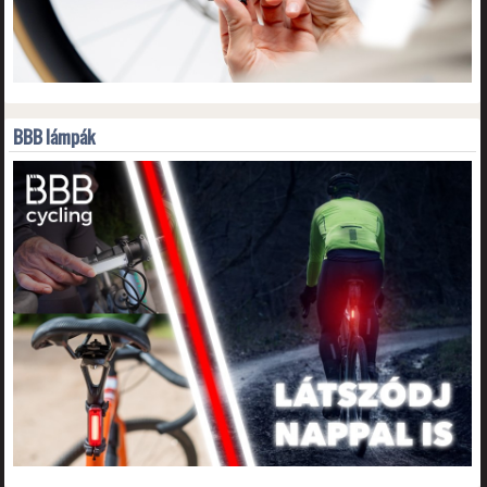
BBB lámpák