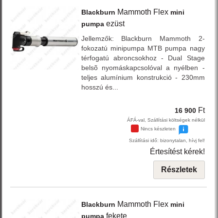
Mammoth Flex
Blackburn
mini
ezüst
pumpa
Jellemzők: Blackburn Mammoth 2-
fokozatú minipumpa MTB pumpa nagy
térfogatú abroncsokhoz - Dual Stage
belsõ nyomáskapcsolóval a nyélben -
teljes alumínium konstrukció - 230mm
hosszú és...
Ft
16 900
ÁFÁ-val, Szállítási költségek nélkül
Nincs készleten
Szállítási idő: bizonytalan, hívj fel!
Értesítést kérek!
Részletek
Mammoth Flex
Blackburn
mini
fekete
pumpa