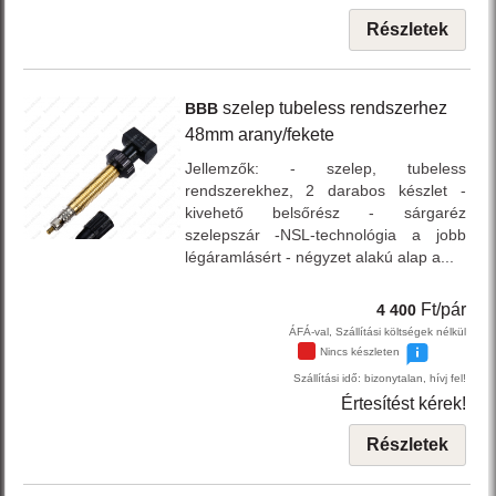
Részletek
szelep tubeless rendszerhez
BBB
48mm
arany/fekete
Jellemzők: - szelep, tubeless
rendszerekhez, 2 darabos készlet -
kivehető belsőrész - sárgaréz
szelepszár -NSL-technológia a jobb
légáramlásért - négyzet alakú alap a...
Ft/pár
4 400
ÁFÁ-val, Szállítási költségek nélkül
Nincs készleten
Szállítási idő: bizonytalan, hívj fel!
Értesítést kérek!
Részletek