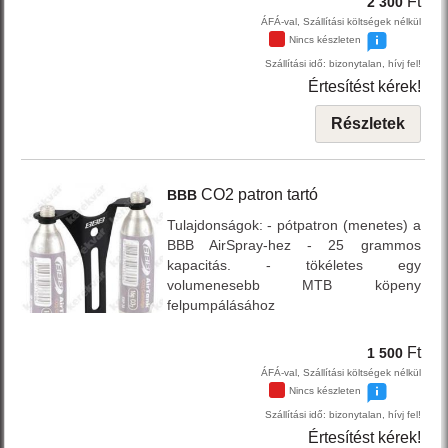
Ft
2 300
ÁFÁ-val, Szállítási költségek nélkül
Nincs készleten
Szállítási idő: bizonytalan, hívj fel!
Értesítést kérek!
Részletek
CO2 patron tartó
BBB
Tulajdonságok: - pótpatron (menetes) a
BBB AirSpray-hez - 25 grammos
kapacitás. - tökéletes egy
volumenesebb MTB köpeny
felpumpálásához
Ft
1 500
ÁFÁ-val, Szállítási költségek nélkül
Nincs készleten
Szállítási idő: bizonytalan, hívj fel!
Értesítést kérek!