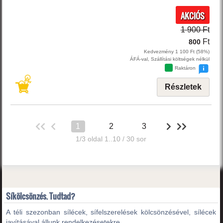
AKCIÓS
1 900 Ft
Ft
800
Kedvezmény 1 100 Ft (58%)
ÁFÁ-val, Szállítási költségek nélkül
Raktáron
Részletek
1
2
3
1/3 oldal 1..10 / 30 sor
Síkölcsönzés. Tudtad?
A téli szezonban sílécek, sífelszerelések kölcsönzésével, sílécek
javításával állunk rendelkezésetekre.