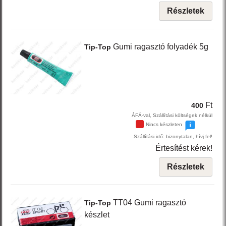
Részletek
Gumi ragasztó folyadék 5g
Tip-Top
Ft
400
ÁFÁ-val, Szállítási költségek nélkül
Nincs készleten
Szállítási idő: bizonytalan, hívj fel!
Értesítést kérek!
Részletek
TT04
Gumi ragasztó
Tip-Top
készlet