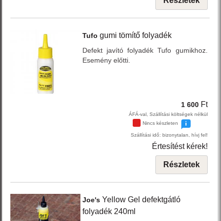
Részletek
gumi tömítő folyadék
Tufo
Defekt javító folyadék Tufo gumikhoz.
Esemény előtti.
Ft
1 600
ÁFÁ-val, Szállítási költségek nélkül
Nincs készleten
Szállítási idő: bizonytalan, hívj fel!
Értesítést kérek!
Részletek
Yellow
Gel defektgátló
Joe's
folyadék 240ml