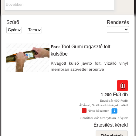
Bővebben
Szűrő
Rendezés
Tool
Gumi ragasztó folt
Park
külsőbe
Kivágott külső javító folt, vízálló vinyl
membrán szövettel erősítve
ÚJ
Ft/3 db
1 200
Egységár 400 Ft/db
ÁFÁ-val, Szállítási költségek nélkül
Nincs készleten
Szállítási idő: bizonytalan, hívj fel!
Értesítést kérek!