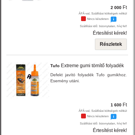
Ft
2 000
ÁFÁ-val, Szállítási költségek nélkül
Nincs készleten
Szállítási idő: bizonytalan, hívj fel!
Értesítést kérek!
Részletek
Extreme
gumi tömítő folyadék
Tufo
Defekt javító folyadék Tufo gumikhoz.
Esemény utáni.
Ft
1 600
ÁFÁ-val, Szállítási költségek nélkül
Nincs készleten
Szállítási idő: bizonytalan, hívj fel!
Értesítést kérek!