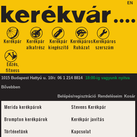
EN
Kerékpár
Kerékpár
Kerékpár
Kerékpáros
Kerékpáros
alkatrész
kiegészítő
Ruházat
szerszám
Edzés,
fitness
1015 Budapest Hattyú u. 10/c
06 1 214 8814
18:00-ig vagyunk nyitva
Bővebben
Belépés/regisztráció
Rendeléseim
Kosár
Merida kerékpárok
Stevens Kerékpár
Brompton kerékpárok
Kerékpár javítás
Történetünk
Kapcsolat