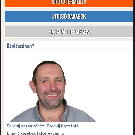
KIFUTÓ TERMÉKEK
UTOLSÓ DARABOK
HASZNÁLT TERMÉKEK
Kérdésed van?
Fordulj szakértőhöz, Fordulj hozzánk!
Email:
kerekvar[a]kerekvar.hu