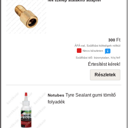
NN
szelep átalakító adapter
Ft
300
ÁFÁ-val, Szállítási költségek nélkül
Nincs készleten
Szállítási idő: bizonytalan, hívj fel!
Értesítést kérek!
Részletek
Tyre Sealant
gumi tömítő
Notubes
folyadék