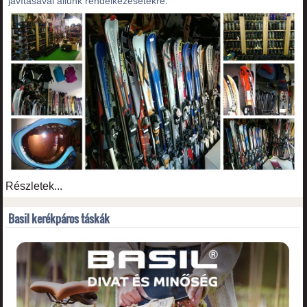
javításával állunk rendelkezésetekre.
Részletek...
Basil kerékpáros táskák