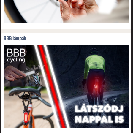
BBB lámpák