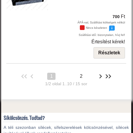
Ft
700
ÁFÁ-val, Szállítási költségek nélkül
Nincs készleten
Szállítási idő: bizonytalan, hívj fel!
Értesítést kérek!
Részletek
1
2
1/2 oldal 1..10 / 15 sor
Síkölcsönzés. Tudtad?
A téli szezonban sílécek, sífelszerelések kölcsönzésével, sílécek