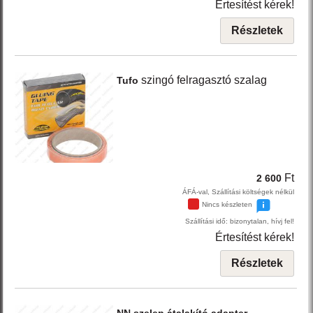
Értesítést kérek!
Részletek
szingó felragasztó szalag
Tufo
Ft
2 600
ÁFÁ-val, Szállítási költségek nélkül
Nincs készleten
Szállítási idő: bizonytalan, hívj fel!
Értesítést kérek!
Részletek