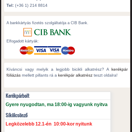
Tel:
(+36 1) 214 8814
A bankkártyás fizetés szolgáltatója a CIB Bank.
Elfogadott kártyák:
Kíváncsi vagy melyik a legjobb bicikli alkatrész? A
kerékpár
fóliázás
mellett pillants rá a
kerékpár alkatrész
teszt oldalra!
Kerékpárbolt
Gyere nyugodtan, ma
18:00-ig vagyunk nyitva
Síkölcsönző
Legközelebb
12.1-én
10:00-kor
nyitunk