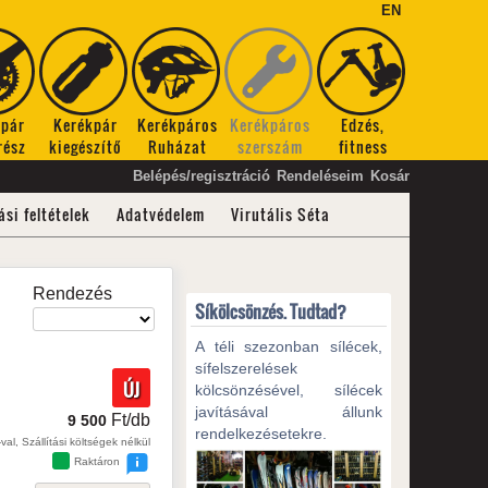
EN
kpár
Kerékpár
Kerékpáros
Kerékpáros
Edzés,
rész
kiegészítő
Ruházat
szerszám
fitness
Belépés/regisztráció
Rendeléseim
Kosár
ási feltételek
Adatvédelem
Virutális Séta
Rendezés
Síkölcsönzés. Tudtad?
A téli szezonban sílécek,
sífelszerelések
ÚJ
kölcsönzésével, sílécek
javításával állunk
Ft/db
9 500
rendelkezésetekre.
val, Szállítási költségek nélkül
Raktáron