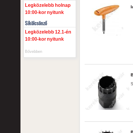
Legközelebb
holnap
I
10:00-kor
nyitunk
Síkölcsönző
Legközelebb
12.1-én
10:00-kor
nyitunk
Bővebben
S