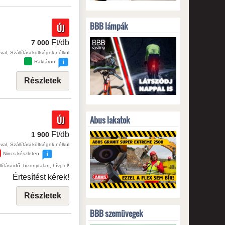
BBB lámpák
ÚJ
Ft/db
7 000
val, Szállítási költségek nélkül
Raktáron
Részletek
Abus lakatok
ÚJ
Ft/db
1 900
val, Szállítási költségek nélkül
Nincs készleten
lítási idő: bizonytalan, hívj fel!
Értesítést kérek!
Részletek
BBB szemüvegek