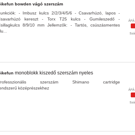
Bikefun
bowden vágó szerszám
unkciók: - Imbusz kulcs 2/2/3/4/5/6 - Csavarhúzó, lapos -
savarhúzó kereszt - Torx T25 kulcs - Gumileszedő -
ÁFÁ-
sillagkulcs 8/9/10 mm Jellemzők: - Tartós, csúszásmentes
lu...
Szál
monoblokk kiszedő szerszám nyeles
Bikefun
Professzionális szerszám Shimano cartridge
endszerű középrészekhez
ÁFÁ-
Szál