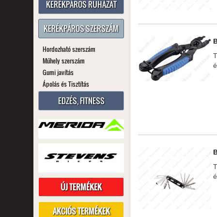
KERÉKPÁROS RUHÁZAT
KERÉKPÁROS SZERSZÁM
Hordozható szerszám
T
Műhely szerszám
é
Gumi javítás
Ápolás és Tisztítás
EDZÉS, FITNESS
T
é
ÚJ TERMÉKEK
AKCIÓS TERMÉKEK