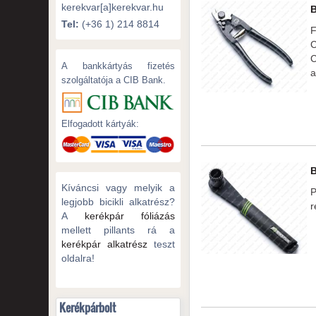
kerekvar[a]kerekvar.hu
Tel:
(+36 1) 214 8814
F
C
C
A bankkártyás fizetés
a
szolgáltatója a CIB Bank.
Elfogadott kártyák:
Kíváncsi vagy melyik a
legjobb bicikli alkatrész?
r
A
kerékpár fóliázás
mellett pillants rá a
kerékpár alkatrész
teszt
oldalra!
Kerékpárbolt