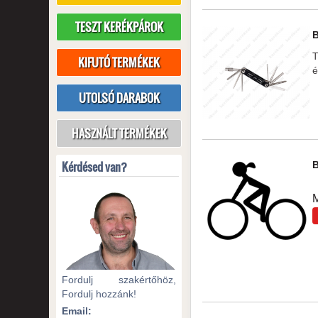
TESZT KERÉKPÁROK
T
KIFUTÓ TERMÉKEK
é
UTOLSÓ DARABOK
HASZNÁLT TERMÉKEK
Kérdésed van?
M
Fordulj szakértőhöz,
Fordulj hozzánk!
Email: