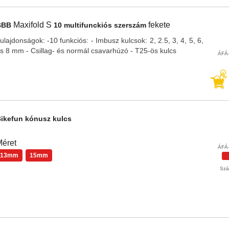
Maxifold S
fekete
BBB
10 multifunckiós szerszám
ulajdonságok: -10 funkciós: - Imbusz kulcsok: 2, 2.5, 3, 4, 5, 6,
s 8 mm - Csillag- és normál csavarhúzó - T25-ös kulcs
ÁFÁ-
Bikefun
kónusz kulcs
éret
ÁFÁ-
13mm
15mm
Szál