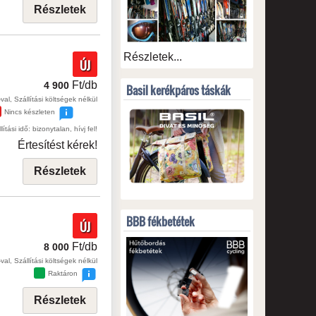
Részletek
Részletek...
ÚJ
Ft/db
4 900
Basil kerékpáros táskák
val, Szállítási költségek nélkül
Nincs készleten
lítási idő: bizonytalan, hívj fel!
Értesítést kérek!
Részletek
BBB fékbetétek
ÚJ
Ft/db
8 000
val, Szállítási költségek nélkül
Raktáron
Részletek