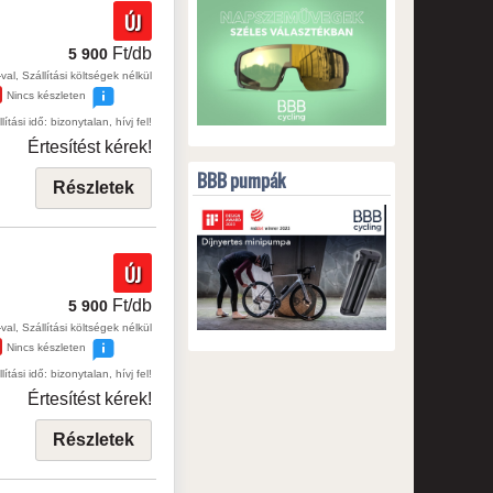
ÚJ
Ft/db
5 900
val, Szállítási költségek nélkül
Nincs készleten
lítási idő: bizonytalan, hívj fel!
Értesítést kérek!
BBB pumpák
Részletek
ÚJ
Ft/db
5 900
val, Szállítási költségek nélkül
Nincs készleten
lítási idő: bizonytalan, hívj fel!
Értesítést kérek!
Részletek