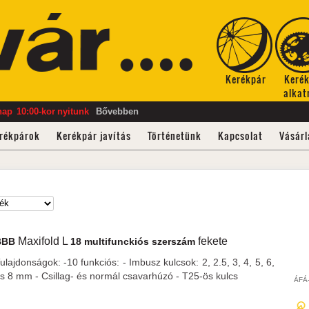
Kerékpár
Keré
alkat
nap
10:00-kor
nyitunk
Bővebben
rékpárok
Kerékpár javítás
Történetünk
Kapcsolat
Vásárl
Maxifold L
fekete
BBB
18 multifunckiós szerszám
ulajdonságok: -10 funkciós: - Imbusz kulcsok: 2, 2.5, 3, 4, 5, 6,
s 8 mm - Csillag- és normál csavarhúzó - T25-ös kulcs
ÁFÁ-