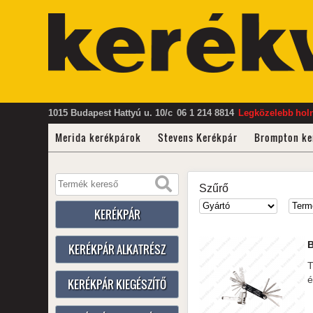
1015 Budapest Hattyú u. 10/c
06 1 214 8814
Legközelebb
hol
Merida kerékpárok
Stevens Kerékpár
Brompton ke
Szűrő
KERÉKPÁR
KERÉKPÁR ALKATRÉSZ
T
é
KERÉKPÁR KIEGÉSZÍTŐ