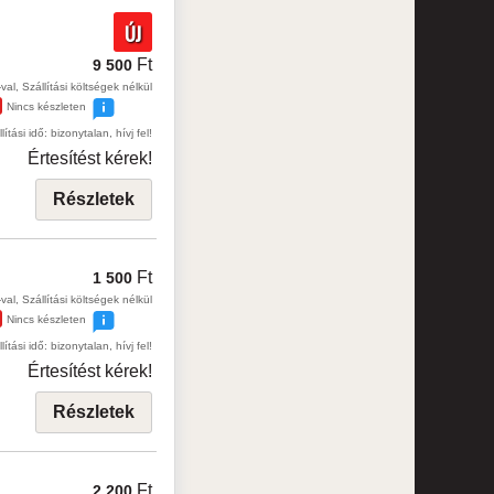
ÚJ
Ft
9 500
val, Szállítási költségek nélkül
Nincs készleten
lítási idő: bizonytalan, hívj fel!
Értesítést kérek!
Részletek
Ft
1 500
val, Szállítási költségek nélkül
Nincs készleten
lítási idő: bizonytalan, hívj fel!
Értesítést kérek!
Részletek
Ft
2 200