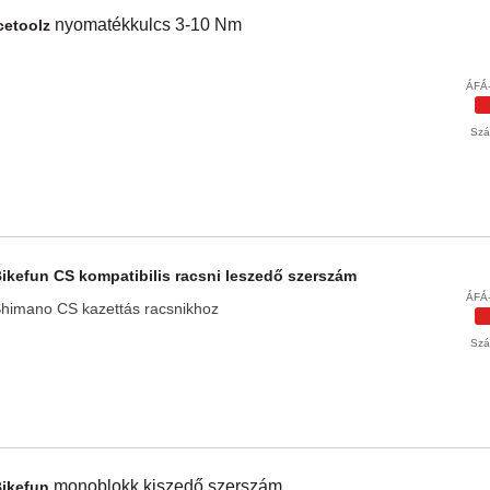
nyomatékkulcs 3-10 Nm
cetoolz
ÁFÁ-
Szál
Bikefun
CS kompatibilis racsni leszedő szerszám
ÁFÁ-
himano CS kazettás racsnikhoz
Szál
monoblokk kiszedő szerszám
Bikefun