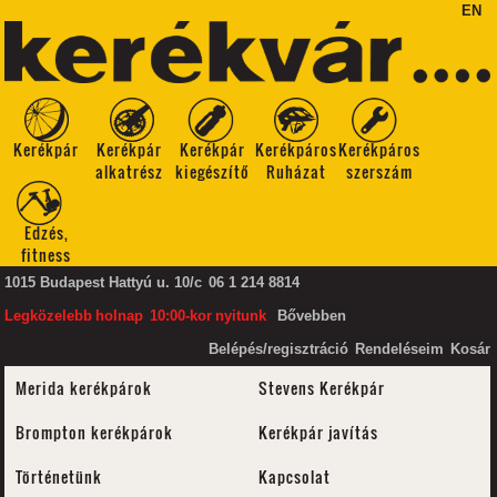
EN
Kerékpár
Kerékpár
Kerékpár
Kerékpáros
Kerékpáros
alkatrész
kiegészítő
Ruházat
szerszám
Edzés,
fitness
1015 Budapest Hattyú u. 10/c
06 1 214 8814
Legközelebb
holnap
10:00-kor
nyitunk
Bővebben
Belépés/regisztráció
Rendeléseim
Kosár
Merida kerékpárok
Stevens Kerékpár
Brompton kerékpárok
Kerékpár javítás
Történetünk
Kapcsolat