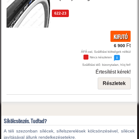
622-23
KIFUTÓ
Ft
6 900
ÁFÁ-val, Szállítási költségek nélkül
Nincs készleten
Szállítási idő: bizonytalan, hívj fel!
Értesítést kérek!
Részletek
Síkölcsönzés. Tudtad?
A téli szezonban sílécek, sífelszerelések kölcsönzésével, sílécek
javításával állunk rendelkezésetekre.