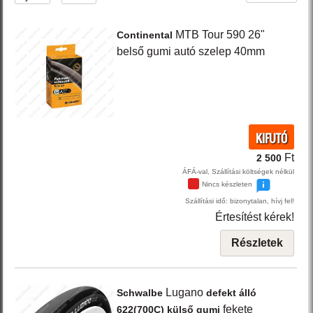
MTB Tour
590 26"
Continental
belső gumi autó szelep 40mm
KIFUTÓ
Ft
2 500
ÁFÁ-val, Szállítási költségek nélkül
Nincs készleten
Szállítási idő: bizonytalan, hívj fel!
Értesítést kérek!
Részletek
Lugano
Schwalbe
defekt álló
fekete
622(700C) külső gumi