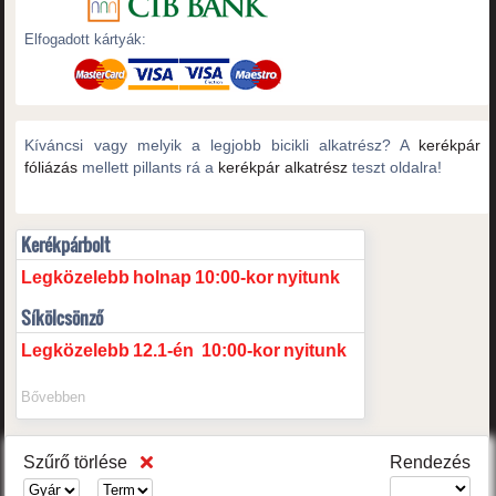
Elfogadott kártyák:
Kíváncsi vagy melyik a legjobb bicikli alkatrész? A
kerékpár
fóliázás
mellett pillants rá a
kerékpár alkatrész
teszt oldalra!
Kerékpárbolt
Legközelebb
holnap
10:00-kor
nyitunk
Síkölcsönző
Legközelebb
12.1-én
10:00-kor
nyitunk
Bővebben
Szűrő törlése
Rendezés