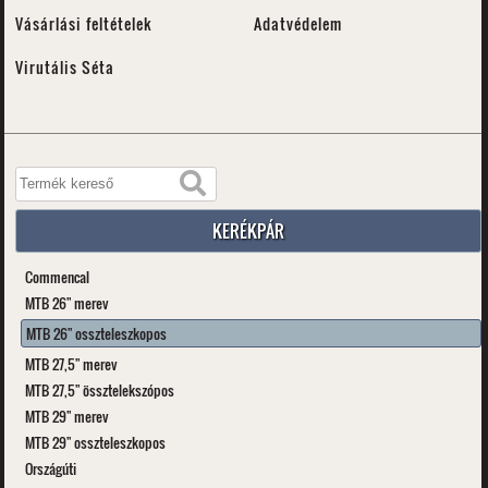
Vásárlási feltételek
Adatvédelem
Virutális Séta
KERÉKPÁR
Commencal
MTB 26" merev
MTB 26" osszteleszkopos
MTB 27,5" merev
MTB 27,5" össztelekszópos
MTB 29" merev
MTB 29" osszteleszkopos
Országúti