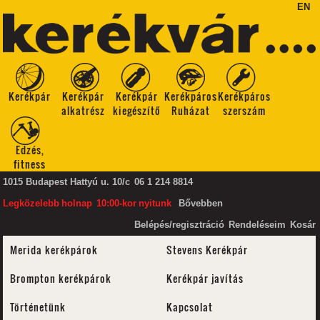
EN
Kerékpár
Kerékpár
Kerékpár
Kerékpáros
Kerékpáros
alkatrész
kiegészítő
Ruházat
szerszám
Edzés,
fitness
1015 Budapest Hattyú u. 10/c
06 1 214 8814
Legközelebb
holnap
10:00-kor
nyitunk
Bővebben
Belépés/regisztráció
Rendeléseim
Kosár
Merida kerékpárok
Stevens Kerékpár
Brompton kerékpárok
Kerékpár javítás
Történetünk
Kapcsolat