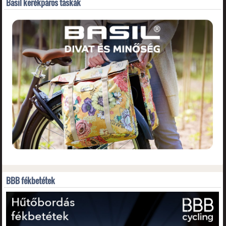
Basil kerékpáros táskák
BBB fékbetétek