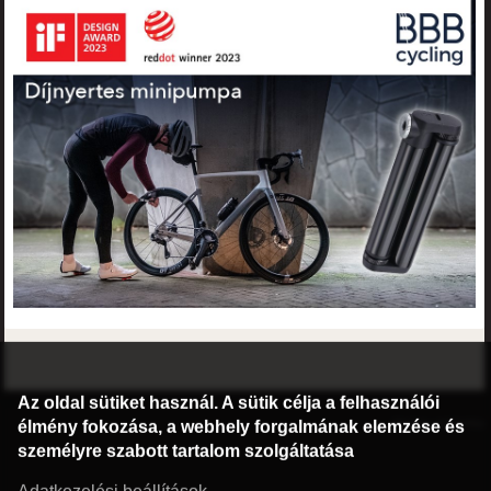
Az oldal sütiket használ. A sütik célja a felhasználói
©2016 Radburg Kft.
élmény fokozása, a webhely forgalmának elemzése és
Honlap: webtoday
személyre szabott tartalom szolgáltatása
Adatkezelési beállítások