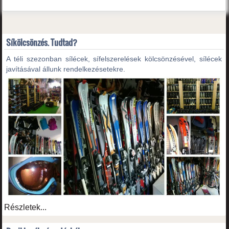
Síkölcsönzés. Tudtad?
A téli szezonban sílécek, sífelszerelések kölcsönzésével, sílécek
javításával állunk rendelkezésetekre.
Részletek...