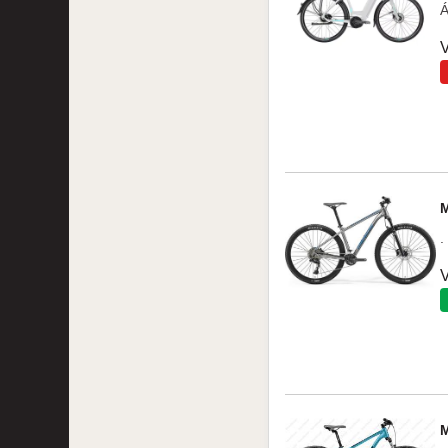
Á
V
.
V