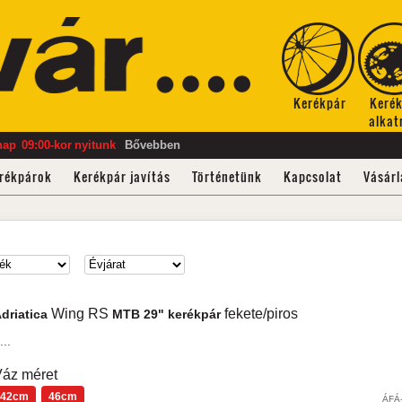
Kerékpár
Keré
alkat
nap
09:00-kor
nyitunk
Bővebben
rékpárok
Kerékpár javítás
Történetünk
Kapcsolat
Vásárl
Wing RS
fekete/piros
driatica
MTB 29" kerékpár
...
áz méret
42cm
46cm
ÁFÁ-