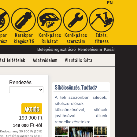
EN
kpár
Kerékpár
Kerékpáros
Kerékpáros
Edzés,
rész
kiegészítő
Ruházat
szerszám
fitness
Belépés/regisztráció
Rendeléseim
Kosár
ási feltételek
Adatvédelem
Virutális Séta
Rendezés
Síkölcsönzés. Tudtad?
A téli szezonban sílécek,
sífelszerelések
AKCIÓS
kölcsönzésével, sílécek
javításával állunk
199 900 Ft
rendelkezésetekre.
Ft
-tól
149 000
Kedvezmény 50 900 Ft (25%)
val, Szállítási költségek nélkül