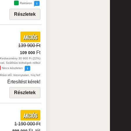
Raktáron
Részletek
AKCIÓS
139 900 Ft
Ft
109 000
Kedvezmény 30 900 Ft (22%)
val, Szállítási költségek nélkül
Nincs készleten
lítási idő: bizonytalan, hívj fel!
Értesítést kérek!
Részletek
AKCIÓS
1 190 000 Ft
Ft
-tól