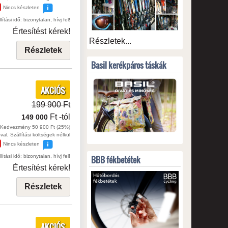
Nincs készleten
lítási idő: bizonytalan, hívj fel!
Értesítést kérek!
Részletek...
Részletek
Basil kerékpáros táskák
AKCIÓS
199 900 Ft
Ft
-tól
149 000
Kedvezmény 50 900 Ft (25%)
val, Szállítási költségek nélkül
Nincs készleten
lítási idő: bizonytalan, hívj fel!
BBB fékbetétek
Értesítést kérek!
Részletek
AKCIÓS