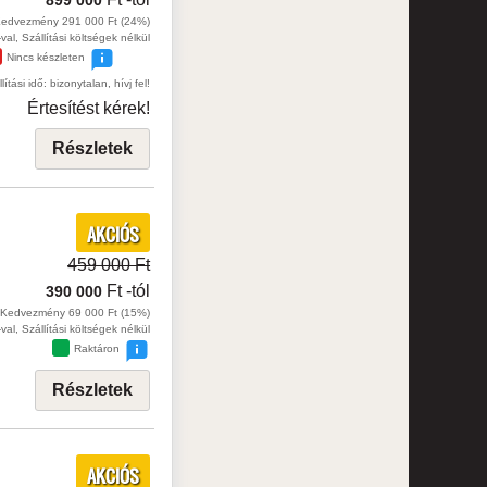
899 000
edvezmény 291 000 Ft (24%)
val, Szállítási költségek nélkül
Nincs készleten
lítási idő: bizonytalan, hívj fel!
Értesítést kérek!
Részletek
AKCIÓS
459 000 Ft
Ft
-tól
390 000
Kedvezmény 69 000 Ft (15%)
val, Szállítási költségek nélkül
Raktáron
Részletek
AKCIÓS