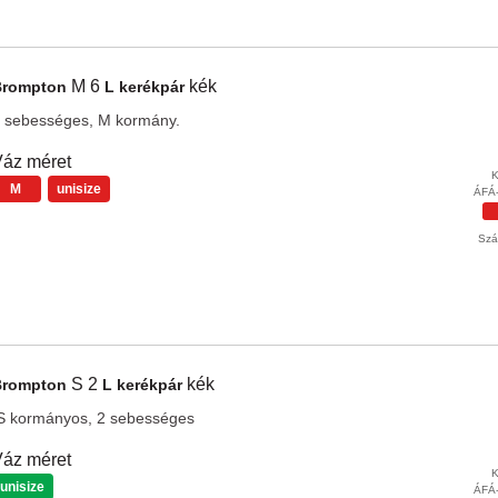
M 6
kék
Brompton
L kerékpár
 sebességes, M kormány.
áz méret
K
M
unisize
ÁFÁ-
Szál
S 2
kék
Brompton
L kerékpár
S kormányos, 2 sebességes
áz méret
K
unisize
ÁFÁ-