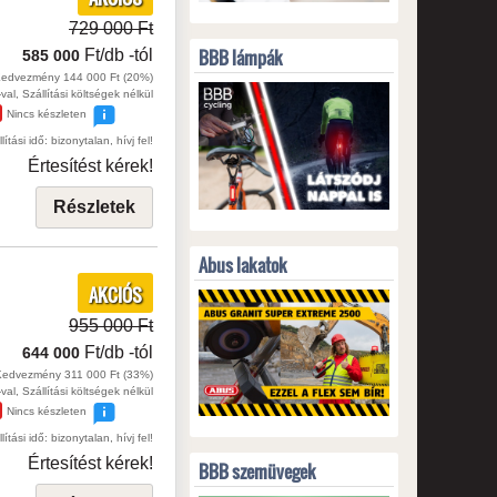
729 000 Ft
BBB lámpák
Ft/db
-tól
585 000
edvezmény 144 000 Ft (20%)
val, Szállítási költségek nélkül
Nincs készleten
lítási idő: bizonytalan, hívj fel!
Értesítést kérek!
Részletek
Abus lakatok
AKCIÓS
955 000 Ft
Ft/db
-tól
644 000
Kedvezmény 311 000 Ft (33%)
val, Szállítási költségek nélkül
Nincs készleten
lítási idő: bizonytalan, hívj fel!
Értesítést kérek!
BBB szemüvegek