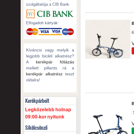
szolgáltatója a CIB Bank.
Elfogadott kártyák:
6
V
Kíváncsi vagy melyik a
legjobb bicikli alkatrész?
A
kerékpár fóliázás
mellett pillants rá a
kerékpár alkatrész
teszt
oldalra!
Kerékpárbolt
Legközelebb
holnap
.
09:00-kor
nyitunk
V
Síkölcsönző