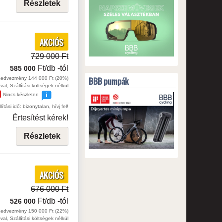
Részletek
AKCIÓS
729 000 Ft
Ft/db
-tól
585 000
BBB pumpák
edvezmény 144 000 Ft (20%)
val, Szállítási költségek nélkül
Nincs készleten
lítási idő: bizonytalan, hívj fel!
Értesítést kérek!
Részletek
AKCIÓS
676 000 Ft
Ft/db
-tól
526 000
edvezmény 150 000 Ft (22%)
val, Szállítási költségek nélkül