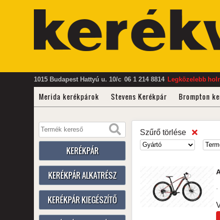
1015 Budapest Hattyú u. 10/c
06 1 214 8814
Legközelebb
hol
Merida kerékpárok
Stevens Kerékpár
Brompton ke
Szűrő törlése
KERÉKPÁR
A
KERÉKPÁR ALKATRÉSZ
. 
KERÉKPÁR KIEGÉSZÍTŐ
V