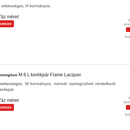
 sebességes, H kormányos.
áz méret
K
unisize
ÁFÁ-
Szál
M 6
L kerékpár Flame Lacquer
Brompton
sebességes, M kormányos, normál nyeregcsővel rendelkező
erékpár.
áz méret
ÁFÁ-
unisize
Szál