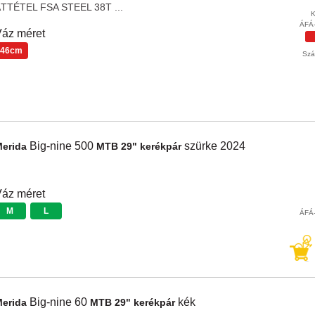
TTÉTEL FSA STEEL 38T ...
K
ÁFÁ-
áz méret
46cm
Szál
Big-nine 500
szürke
2024
Merida
MTB 29" kerékpár
áz méret
M
L
ÁFÁ-
Big-nine 60
kék
Merida
MTB 29" kerékpár