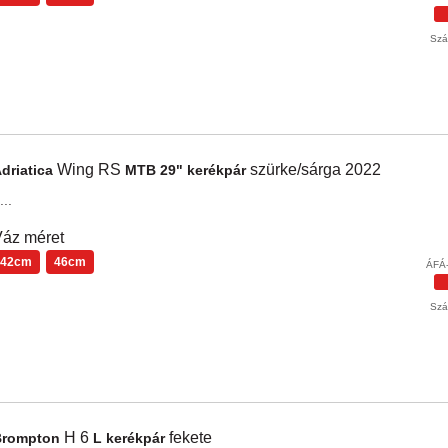
Szál
Wing RS
szürke/sárga
2022
driatica
MTB 29" kerékpár
...
áz méret
42cm
46cm
ÁFÁ-
Szál
H 6
fekete
Brompton
L kerékpár