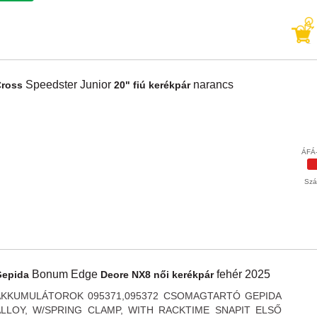
Speedster Junior
narancs
Cross
20" fiú kerékpár
ÁFÁ-
Szál
Bonum Edge
fehér
2025
Gepida
Deore NX8 női kerékpár
AKKUMULÁTOROK 095371,095372 CSOMAGTARTÓ GEPIDA
ALLOY, W/SPRING CLAMP, WITH RACKTIME SNAPIT ELSŐ