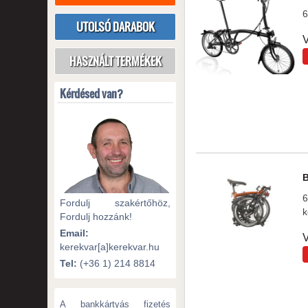
6
UTOLSÓ DARABOK
V
HASZNÁLT TERMÉKEK
Kérdésed van?
6
Fordulj szakértőhöz,
k
Fordulj hozzánk!
Email:
V
kerekvar[a]kerekvar.hu
Tel:
(+36 1) 214 8814
A bankkártyás fizetés