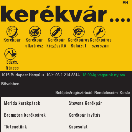
EN
Kerékpár
Kerékpár
Kerékpár
Kerékpáros
Kerékpáros
alkatrész
kiegészítő
Ruházat
szerszám
Edzés,
fitness
1015 Budapest Hattyú u. 10/c
06 1 214 8814
18:00-ig vagyunk nyitva
Bővebben
Belépés/regisztráció
Rendeléseim
Kosár
Merida kerékpárok
Stevens Kerékpár
Brompton kerékpárok
Kerékpár javítás
Történetünk
Kapcsolat