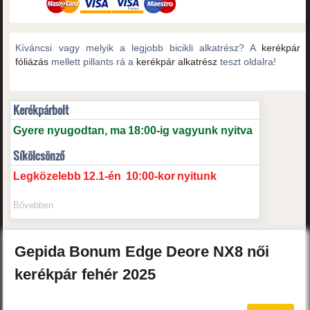
Kíváncsi vagy melyik a legjobb bicikli alkatrész? A
kerékpár
fóliázás
mellett pillants rá a
kerékpár alkatrész
teszt oldalra!
Kerékpárbolt
Gyere nyugodtan, ma
18:00-ig vagyunk nyitva
Síkölcsönző
Legközelebb
12.1-én
10:00-kor
nyitunk
Bővebben
Gepida
Bonum Edge
Deore NX8 női
kerékpár
fehér
2025