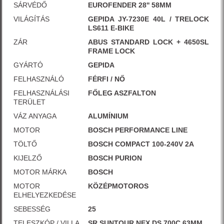
SÁRVÉDŐ
EUROFENDER 28'' 58MM
VILÁGÍTÁS
GEPIDA JY-7230E 40L / TRELOCK
LS611 E-BIKE
ZÁR
ABUS STANDARD LOCK + 4650SL
FRAME LOCK
GYÁRTÓ
GEPIDA
FELHASZNÁLÓ
FÉRFI / NŐ
FELHASZNÁLÁSI
FŐLEG ASZFALTON
TERÜLET
VÁZ ANYAGA
ALUMÍNIUM
MOTOR
BOSCH PERFORMANCE LINE
TÖLTŐ
BOSCH COMPACT 100-240V 2A
KIJELZŐ
BOSCH PURION
MOTOR MÁRKA
BOSCH
MOTOR
KÖZÉPMOTOROS
ELHELYEZKEDÉSE
SEBESSÉG
25
TELESZKÓP / VILLA
SR SUNTOUR NEX DS 700C 63MM