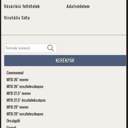
Vásárlási feltételek
Adatvédelem
Virutális Séta
KERÉKPÁR
Commencal
MTB 26" merev
MTB 26" osszteleszkopos
MTB 27,5" merev
MTB 27,5" össztelekszópos
MTB 29" merev
MTB 29" osszteleszkopos
Országúti
Gravel