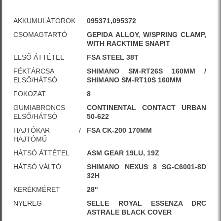
AKKUMULÁTOROK
095371,095372
CSOMAGTARTÓ
GEPIDA ALLOY, W/SPRING CLAMP,
WITH RACKTIME SNAPIT
ELSŐ ÁTTÉTEL
FSA STEEL 38T
FÉKTÁRCSA
SHIMANO SM-RT26S 160MM /
ELSŐ/HÁTSÓ
SHIMANO SM-RT10S 160MM
FOKOZAT
8
GUMIABRONCS
CONTINENTAL CONTACT URBAN
ELSŐ/HÁTSÓ
50-622
HAJTÓKAR /
FSA CK-200 170MM
HAJTÓMŰ
HÁTSÓ ÁTTÉTEL
ASM GEAR 19LU, 19Z
HÁTSÓ VÁLTÓ
SHIMANO NEXUS 8 SG-C6001-8D
32H
KERÉKMÉRET
28''
NYEREG
SELLE ROYAL ESSENZA DRC
ASTRALE BLACK COVER