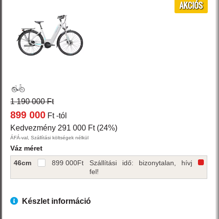
AKCIÓS
1 190 000 Ft
899 000
Ft
-tól
Kedvezmény 291 000 Ft (24%)
ÁFÁ-val, Szállítási költségek nélkül
Váz méret
46cm
899 000
Ft
Szállítási idő: bizonytalan, hívj
fel!
Készlet információ