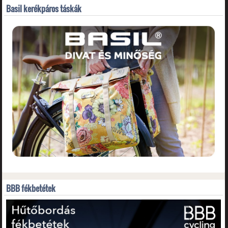
Basil kerékpáros táskák
BBB fékbetétek