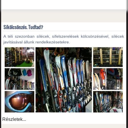
Síkölcsönzés. Tudtad?
A téli szezonban sílécek, sífelszerelések kölcsönzésével, sílécek
javításával állunk rendelkezésetekre.
Részletek...