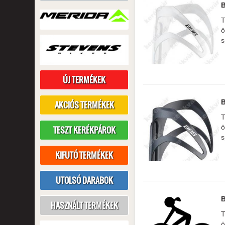
T
ö
s
ÚJ TERMÉKEK
AKCIÓS TERMÉKEK
T
ö
TESZT KERÉKPÁROK
s
KIFUTÓ TERMÉKEK
UTOLSÓ DARABOK
HASZNÁLT TERMÉKEK
T
ö