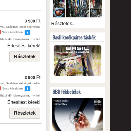
Ft
3 900
Részletek...
val, Szállítási költségek nélkül
Nincs készleten
Basil kerékpáros táskák
lítási idő: bizonytalan, hívj fel!
Értesítést kérek!
Részletek
Ft
3 900
val, Szállítási költségek nélkül
Nincs készleten
BBB fékbetétek
lítási idő: bizonytalan, hívj fel!
Értesítést kérek!
Részletek