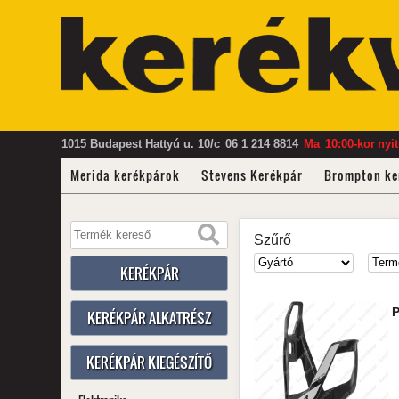
1015 Budapest Hattyú u. 10/c
06 1 214 8814
Ma
10:00-kor
nyi
Merida kerékpárok
Stevens Kerékpár
Brompton ke
Szűrő
KERÉKPÁR
P
KERÉKPÁR ALKATRÉSZ
KERÉKPÁR KIEGÉSZÍTŐ