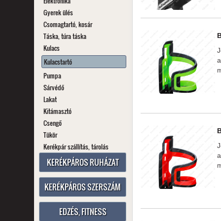
Elektronika
Gyerek ülés
Csomagtartó, kosár
Táska, túra táska
Kulacs
J
a
Kulacstartó
m
Pumpa
Sárvédő
Lakat
Kitámasztó
Csengő
Tükör
Kerékpár szállítás, tárolás
J
a
KERÉKPÁROS RUHÁZAT
m
KERÉKPÁROS SZERSZÁM
EDZÉS, FITNESS