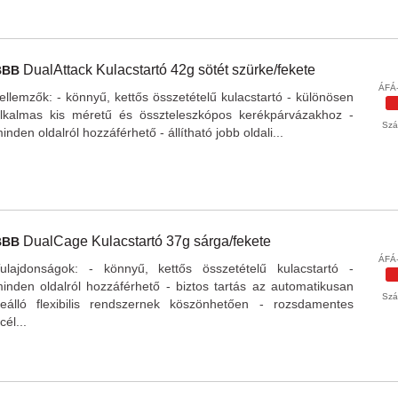
DualAttack
Kulacstartó 42g
sötét szürke/fekete
BBB
ÁFÁ-
ellemzők: - könnyű, kettős összetételű kulacstartó - különösen
lkalmas kis méretű és összteleszkópos kerékpárvázakhoz -
Szál
inden oldalról hozzáférhető - állítható jobb oldali...
DualCage
Kulacstartó 37g
sárga/fekete
BBB
ÁFÁ-
ulajdonságok: - könnyű, kettős összetételű kulacstartó -
inden oldalról hozzáférhető - biztos tartás az automatikusan
Szál
eálló flexibilis rendszernek köszönhetően - rozsdamentes
cél...