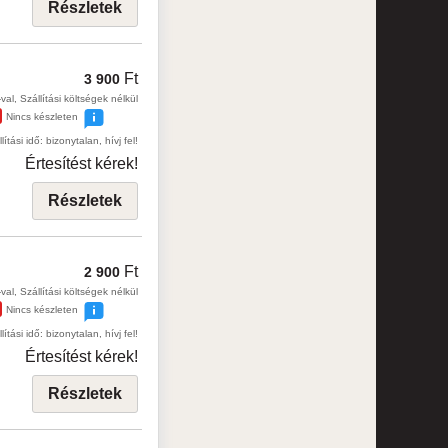
Részletek
Ft
3 900
val, Szállítási költségek nélkül
Nincs készleten
lítási idő: bizonytalan, hívj fel!
Értesítést kérek!
Részletek
Ft
2 900
val, Szállítási költségek nélkül
Nincs készleten
lítási idő: bizonytalan, hívj fel!
Értesítést kérek!
Részletek