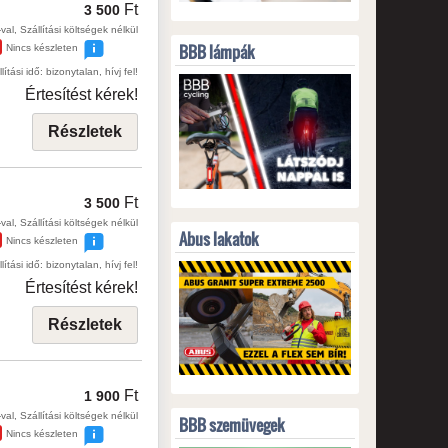
Ft
3 500
val, Szállítási költségek nélkül
BBB lámpák
Nincs készleten
lítási idő: bizonytalan, hívj fel!
Értesítést kérek!
Részletek
Ft
3 500
val, Szállítási költségek nélkül
Abus lakatok
Nincs készleten
lítási idő: bizonytalan, hívj fel!
Értesítést kérek!
Részletek
Ft
1 900
val, Szállítási költségek nélkül
BBB szemüvegek
Nincs készleten