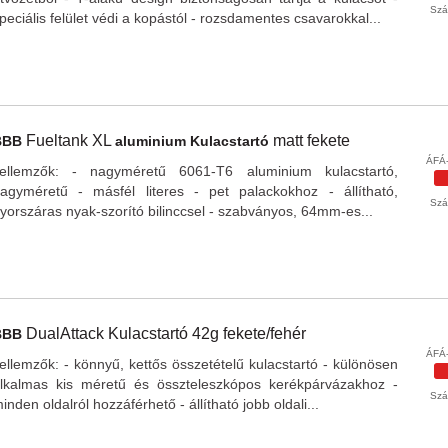
Szál
peciális felület védi a kopástól - rozsdamentes csavarokkal...
Fueltank XL
matt fekete
BBB
aluminium Kulacstartó
ÁFÁ-
ellemzők: - nagyméretű 6061-T6 aluminium kulacstartó,
agyméretű - másfél literes - pet palackokhoz - állítható,
Szál
yorszáras nyak-szorító bilinccsel - szabványos, 64mm-es...
DualAttack
Kulacstartó 42g
fekete/fehér
BBB
ÁFÁ-
ellemzők: - könnyű, kettős összetételű kulacstartó - különösen
lkalmas kis méretű és összteleszkópos kerékpárvázakhoz -
Szál
inden oldalról hozzáférhető - állítható jobb oldali...