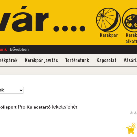
Kerékpár
Keré
alkat
tunk
Bővebben
rékpárok
Kerékpár javítás
Történetünk
Kapcsolat
Vásárl
Pro
fekete/fehér
olisport
Kulacstartó
ÁFÁ-