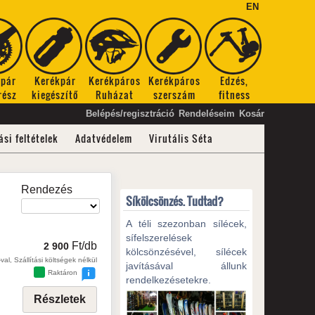
EN
kpár
Kerékpár
Kerékpáros
Kerékpáros
Edzés,
rész
kiegészítő
Ruházat
szerszám
fitness
Belépés/regisztráció
Rendeléseim
Kosár
ási feltételek
Adatvédelem
Virutális Séta
Rendezés
Síkölcsönzés. Tudtad?
A téli szezonban sílécek,
sífelszerelések
Ft/db
2 900
kölcsönzésével, sílécek
val, Szállítási költségek nélkül
javításával állunk
Raktáron
rendelkezésetekre.
Részletek