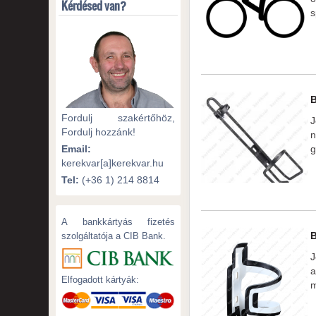
Kérdésed van?
s
Fordulj szakértőhöz,
J
Fordulj hozzánk!
n
g
Email:
kerekvar[a]kerekvar.hu
Tel:
(+36 1) 214 8814
A bankkártyás fizetés
szolgáltatója a CIB Bank.
J
a
Elfogadott kártyák:
m