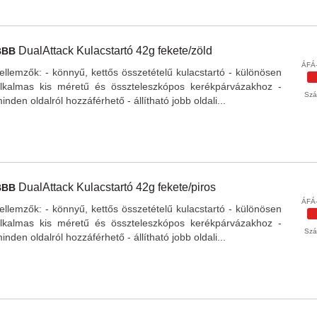
DualAttack
Kulacstartó 42g
fekete/zöld
BBB
ÁFÁ-
ellemzők: - könnyű, kettős összetételű kulacstartó - különösen
lkalmas kis méretű és összteleszkópos kerékpárvázakhoz -
Szál
inden oldalról hozzáférhető - állítható jobb oldali...
DualAttack
Kulacstartó 42g
fekete/piros
BBB
ÁFÁ-
ellemzők: - könnyű, kettős összetételű kulacstartó - különösen
lkalmas kis méretű és összteleszkópos kerékpárvázakhoz -
Szál
inden oldalról hozzáférhető - állítható jobb oldali...