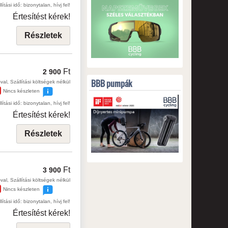
lítási idő: bizonytalan, hívj fel!
Értesítést kérek!
Részletek
Ft
2 900
BBB pumpák
val, Szállítási költségek nélkül
Nincs készleten
lítási idő: bizonytalan, hívj fel!
Értesítést kérek!
Részletek
Ft
3 900
val, Szállítási költségek nélkül
Nincs készleten
lítási idő: bizonytalan, hívj fel!
Értesítést kérek!