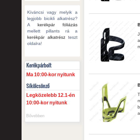
Kíváncsi vagy melyik a
legjobb bicikli alkatrész?
A
kerékpár fóliázás
mellett pillants rá a
J
kerékpár alkatrész
teszt
a
oldalra!
m
Kerékpárbolt
Ma
10:00-kor
nyitunk
Síkölcsönző
T
Legközelebb
12.1-én
m
10:00-kor
nyitunk
b
a
Bővebben