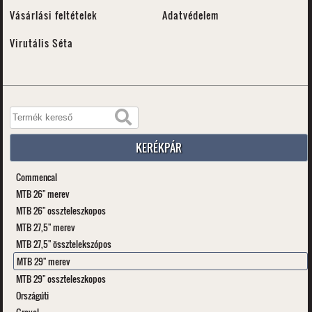
Vásárlási feltételek
Adatvédelem
Virutális Séta
KERÉKPÁR
Commencal
MTB 26" merev
MTB 26" osszteleszkopos
MTB 27,5" merev
MTB 27,5" össztelekszópos
MTB 29" merev
MTB 29" osszteleszkopos
Országúti