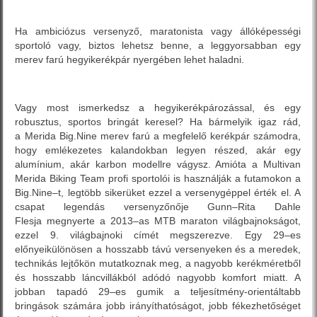
Ha ambiciózus versenyző, maratonista vagy állóképességi
sportoló vagy, biztos lehetsz benne, a leggyorsabban egy
merev farú hegyikerékpár nyergében lehet haladni.
Vagy most ismerkedsz a hegyikerékpározással, és egy
robusztus, sportos bringát keresel? Ha bármelyik igaz rád,
a Merida Big.Nine merev farú a megfelelő kerékpár számodra,
hogy emlékezetes kalandokban legyen részed, akár egy
alumínium, akár karbon modellre vágysz. Amióta a Multivan
Merida Biking Team profi sportolói is használják a futamokon a
Big.Nine–t, legtöbb sikerüket ezzel a versenygéppel érték el. A
csapat legendás versenyzőnője Gunn–Rita Dahle
Flesja megnyerte a 2013–as MTB maraton világbajnokságot,
ezzel 9. világbajnoki címét megszerezve. Egy 29–es
előnyeikülönösen a hosszabb távú versenyeken és a meredek,
technikás lejtőkön mutatkoznak meg, a nagyobb kerékméretből
és hosszabb láncvillákból adódó nagyobb komfort miatt. A
jobban tapadó 29–es gumik a teljesítmény-orientáltabb
bringások számára jobb irányíthatóságot, jobb fékezhetőséget