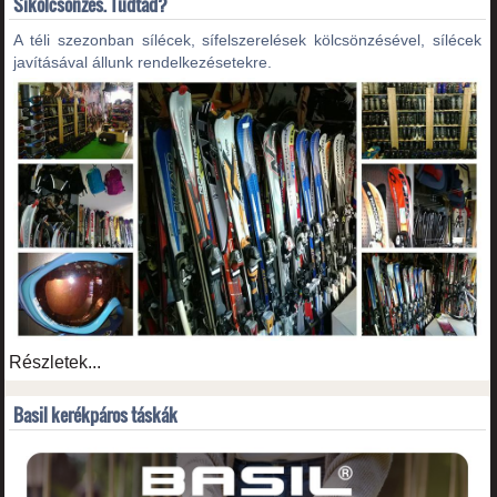
Síkölcsönzés. Tudtad?
A téli szezonban sílécek, sífelszerelések kölcsönzésével, sílécek
javításával állunk rendelkezésetekre.
Részletek...
Basil kerékpáros táskák