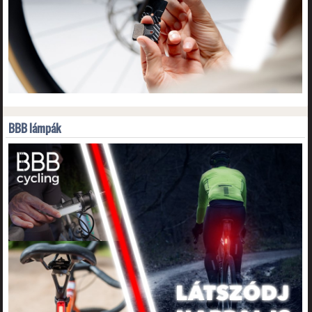
BBB lámpák