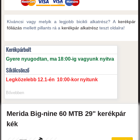
Kíváncsi vagy melyik a legjobb bicikli alkatrész? A
kerékpár
fóliázás
mellett pillants rá a
kerékpár alkatrész
teszt oldalra!
Kerékpárbolt
Gyere nyugodtan, ma
18:00-ig vagyunk nyitva
Síkölcsönző
Legközelebb
12.1-én
10:00-kor
nyitunk
Bővebben
Merida
Big-nine 60
MTB 29" kerékpár
kék