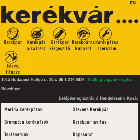
EN
Kerékpár
Kerékpár
Kerékpár
Kerékpáros
Kerékpáros
alkatrész
kiegészítő
Ruházat
szerszám
Edzés,
fitness
1015 Budapest Hattyú u. 10/c
06 1 214 8814
18:00-ig vagyunk nyitva
Bővebben
Belépés/regisztráció
Rendeléseim
Kosár
Merida kerékpárok
Stevens Kerékpár
Brompton kerékpárok
Kerékpár javítás
Történetünk
Kapcsolat