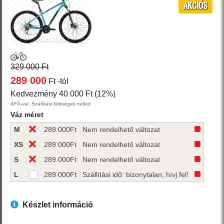
AKCIÓS
329 000 Ft
289 000
Ft
-tól
Kedvezmény 40 000 Ft (12%)
ÁFÁ-val, Szállítási költségek nélkül
Váz méret
M
289 000
Ft
Nem rendelhető változat
XS
289 000
Ft
Nem rendelhető változat
S
289 000
Ft
Nem rendelhető változat
L
289 000
Ft
Szállítási idő: bizonytalan, hívj fel!
Készlet információ