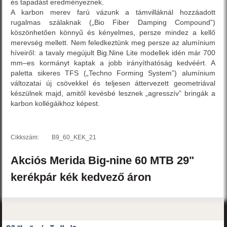
és tapadást eredményeznek.
A karbon merev farú vázunk a támvilláknál hozzáadott
rugalmas szálaknak („Bio Fiber Damping Compound”)
köszönhetően könnyű és kényelmes, persze mindez a kellő
merevség mellett. Nem feledkeztünk meg persze az alumínium
híveiről: a tavaly megújult Big.Nine Lite modellek idén már 700
mm–es kormányt kaptak a jobb irányíthatóság kedvéért. A
paletta sikeres TFS („Techno Forming System”) alumínium
változatai új csövekkel és teljesen áttervezett geometriával
készülnek majd, amitől kevésbé lesznek „agresszív” bringák a
karbon kollégáikhoz képest.
Cikkszám:
B9_60_KEK_21
Akciós
Merida
Big-nine 60
MTB 29"
kerékpár
kék
kedvező áron