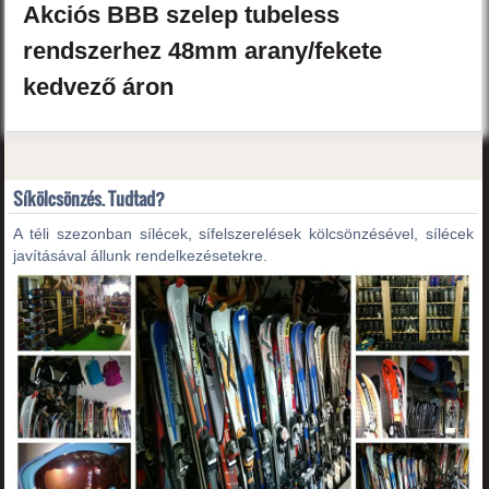
Akciós
BBB
szelep tubeless
rendszerhez 48mm
arany/fekete
kedvező áron
Síkölcsönzés. Tudtad?
A téli szezonban sílécek, sífelszerelések kölcsönzésével, sílécek
javításával állunk rendelkezésetekre.