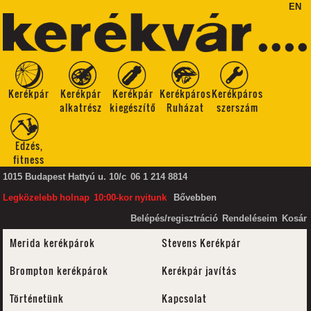
EN
Kerékpár
Kerékpár
Kerékpár
Kerékpáros
Kerékpáros
alkatrész
kiegészítő
Ruházat
szerszám
Edzés,
fitness
1015 Budapest Hattyú u. 10/c
06 1 214 8814
Legközelebb
holnap
10:00-kor
nyitunk
Bővebben
Belépés/regisztráció
Rendeléseim
Kosár
Merida kerékpárok
Stevens Kerékpár
Brompton kerékpárok
Kerékpár javítás
Történetünk
Kapcsolat