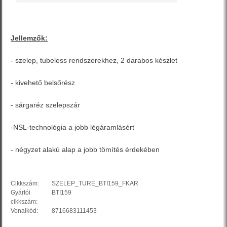
Jellemzők:
- szelep, tubeless rendszerekhez, 2 darabos készlet
- kivehető belsőrész
- sárgaréz szelepszár
-NSL-technológia a jobb légáramlásért
- négyzet alakú alap a jobb tömítés érdekében
Cikkszám:
SZELEP_TURE_BTI159_FKAR
Gyártói
BTI159
cikkszám:
Vonalkód:
8716683111453