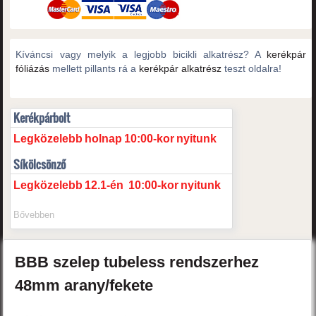
Kíváncsi vagy melyik a legjobb bicikli alkatrész? A
kerékpár
fóliázás
mellett pillants rá a
kerékpár alkatrész
teszt oldalra!
Kerékpárbolt
Legközelebb
holnap
10:00-kor
nyitunk
Síkölcsönző
Legközelebb
12.1-én
10:00-kor
nyitunk
Bővebben
BBB
szelep tubeless rendszerhez
48mm
arany/fekete