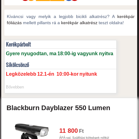
Kíváncsi vagy melyik a legjobb bicikli alkatrész? A
kerékpár
fóliázás
mellett pillants rá a
kerékpár alkatrész
teszt oldalra!
Kerékpárbolt
Gyere nyugodtan, ma
18:00-ig vagyunk nyitva
Síkölcsönző
Legközelebb
12.1-én
10:00-kor
nyitunk
Bővebben
Blackburn
Dayblazer 550 Lumen
11 800
Ft
ÁFÁ-val, Szállítási költségek nélkül