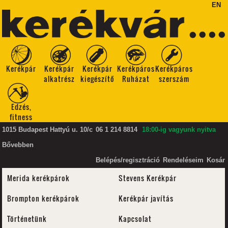
EN
Kerékpár
Kerékpár
Kerékpár
Kerékpáros
Kerékpáros
alkatrész
kiegészítő
Ruházat
szerszám
Edzés,
fitness
1015 Budapest Hattyú u. 10/c
06 1 214 8814
18:00-ig vagyunk nyitva
Bővebben
Belépés/regisztráció
Rendeléseim
Kosár
Merida kerékpárok
Stevens Kerékpár
Brompton kerékpárok
Kerékpár javítás
Történetünk
Kapcsolat