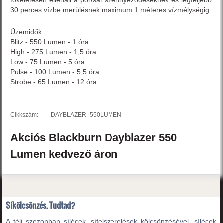
tökéletesen ellenáll a por/sár szennyeződéseknek és legfeljebb
30 perces vízbe merülésnek maximum 1 méteres vízmélységig.
Üzemidők:
Blitz - 550 Lumen - 1 óra
High - 275 Lumen - 1,5 óra
Low - 75 Lumen - 5 óra
Pulse - 100 Lumen - 5,5 óra
Strobe - 65 Lumen - 12 óra
Cikkszám:
DAYBLAZER_550LUMEN
Akciós
Blackburn
Dayblazer 550
Lumen
kedvező áron
Síkölcsönzés. Tudtad?
A téli szezonban sílécek, sífelszerelések kölcsönzésével, sílécek