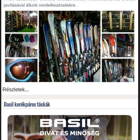
javításával állunk rendelkezésetekre.
Részletek...
Basil kerékpáros táskák