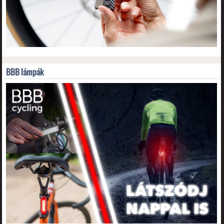
BBB lámpák