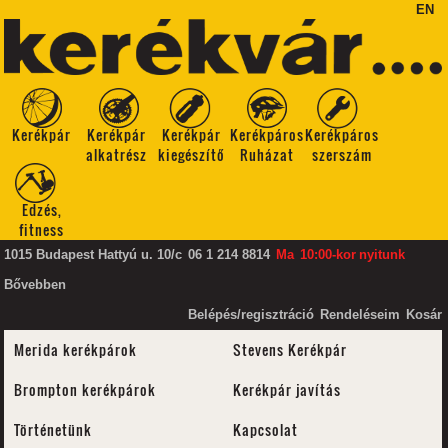
EN
Kerékpár
Kerékpár
Kerékpár
Kerékpáros
Kerékpáros
alkatrész
kiegészítő
Ruházat
szerszám
Edzés,
fitness
1015 Budapest Hattyú u. 10/c
06 1 214 8814
Ma
10:00-kor
nyitunk
Bővebben
Belépés/regisztráció
Rendeléseim
Kosár
Merida kerékpárok
Stevens Kerékpár
Brompton kerékpárok
Kerékpár javítás
Történetünk
Kapcsolat