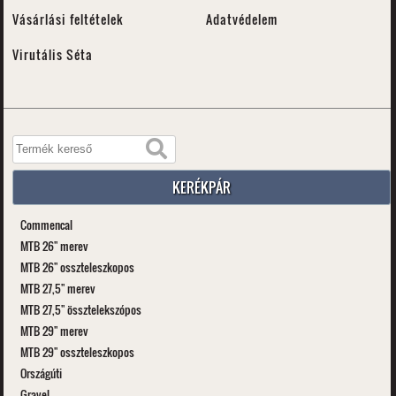
Vásárlási feltételek
Adatvédelem
Virutális Séta
KERÉKPÁR
Commencal
MTB 26" merev
MTB 26" osszteleszkopos
MTB 27,5" merev
MTB 27,5" össztelekszópos
MTB 29" merev
MTB 29" osszteleszkopos
Országúti
Gravel