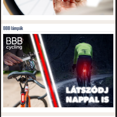
BBB lámpák