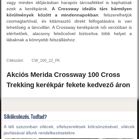
vagy minden időjárásban harapós tárcsafékkel is kaphatóak
ezek a kerékpárok.
A Crossway ideális társ bármilyen
körülmények között a mindennapokban
: felszerelhetjük
csomagtartóval, és kitámasztó direkt felfogatására is van
lehetőség a láncvillán. A Crossway kerékpárok női verzióban is
elérhetőek, alacsony felsőcsővel biztosítva több helyet a
lábaknak a könnyebb felszálláshoz.
Cikkszám:
CW_100_22_FK
Akciós
Merida
Crossway 100
Cross
Trekking kerékpár
fekete
kedvező áron
Síkölcsönzés. Tudtad?
A téli szezonban sílécek, sífelszerelések kölcsönzésével, sílécek
javításával állunk rendelkezésetekre.