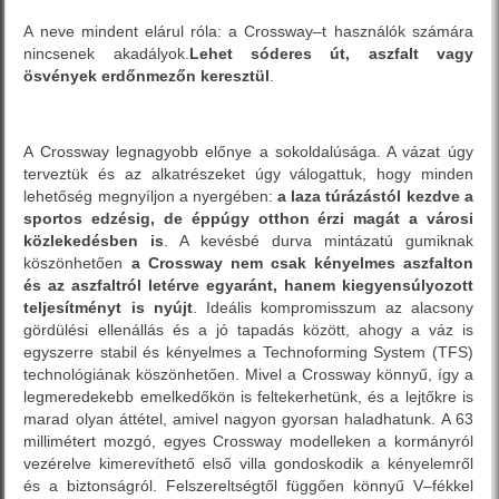
A neve mindent elárul róla: a Crossway–t használók számára
nincsenek akadályok.
Lehet sóderes út, aszfalt vagy
ösvények erdőnmezőn keresztül
.
A Crossway legnagyobb előnye a sokoldalúsága. A vázat úgy
terveztük és az alkatrészeket úgy válogattuk, hogy minden
lehetőség megnyíljon a nyergében:
a laza túrázástól kezdve a
sportos edzésig, de éppúgy otthon érzi magát a városi
közlekedésben is
. A kevésbé durva mintázatú gumiknak
köszönhetően
a Crossway nem csak kényelmes aszfalton
és az aszfaltról letérve egyaránt, hanem kiegyensúlyozott
teljesítményt is nyújt
. Ideális kompromisszum az alacsony
gördülési ellenállás és a jó tapadás között, ahogy a váz is
egyszerre stabil és kényelmes a Technoforming System (TFS)
technológiának köszönhetően. Mivel a Crossway könnyű, így a
legmeredekebb emelkedőkön is feltekerhetünk, és a lejtőkre is
marad olyan áttétel, amivel nagyon gyorsan haladhatunk. A 63
millimétert mozgó, egyes Crossway modelleken a kormányról
vezérelve kimerevíthető első villa gondoskodik a kényelemről
és a biztonságról. Felszereltségtől függően könnyű V–fékkel