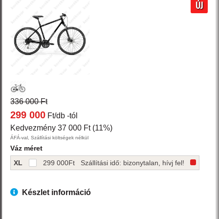
ÚJ
336 000 Ft
299 000
Ft/db
-tól
Kedvezmény 37 000 Ft (11%)
ÁFÁ-val, Szállítási költségek nélkül
Váz méret
XL
299 000
Ft
Szállítási idő: bizonytalan, hívj fel!
Készlet információ