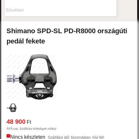
Bővebben
Shimano
SPD-SL PD-R8000
országúti
pedál
fekete
48 900
Ft
ÁFÁ-val, Szállítási költségek nélkül
Nincs készleten
Szállítási idő: bizonytalan, hívj fel!