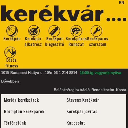
EN
Kerékpár
Kerékpár
Kerékpár
Kerékpáros
Kerékpáros
alkatrész
kiegészítő
Ruházat
szerszám
Edzés,
fitness
1015 Budapest Hattyú u. 10/c
06 1 214 8814
18:00-ig vagyunk nyitva
Bővebben
Belépés/regisztráció
Rendeléseim
Kosár
Merida kerékpárok
Stevens Kerékpár
Brompton kerékpárok
Kerékpár javítás
Történetünk
Kapcsolat