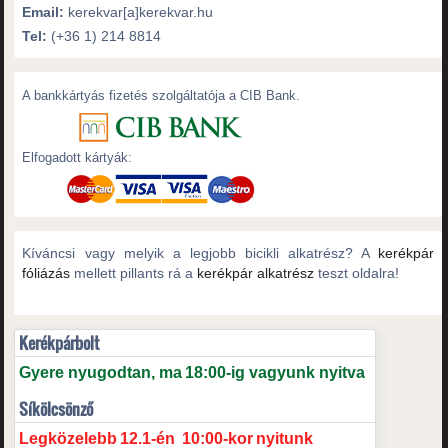
Email:
kerekvar[a]kerekvar.hu
Tel:
(+36 1) 214 8814
A bankkártyás fizetés szolgáltatója a CIB Bank.
Elfogadott kártyák:
Kíváncsi vagy melyik a legjobb bicikli alkatrész? A
kerékpár
fóliázás
mellett pillants rá a
kerékpár alkatrész
teszt oldalra!
Kerékpárbolt
Gyere nyugodtan, ma
18:00-ig vagyunk nyitva
Síkölcsönző
Legközelebb
12.1-én
10:00-kor
nyitunk