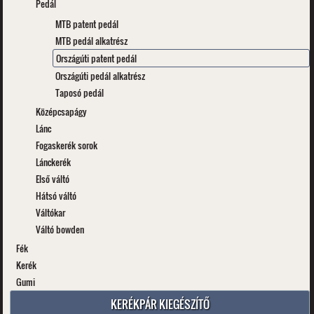
Pedál
MTB patent pedál
MTB pedál alkatrész
Országúti patent pedál
Országúti pedál alkatrész
Taposó pedál
Középcsapágy
Lánc
Fogaskerék sorok
Lánckerék
Első váltó
Hátsó váltó
Váltókar
Váltó bowden
Fék
Kerék
Gumi
KERÉKPÁR KIEGÉSZÍTŐ