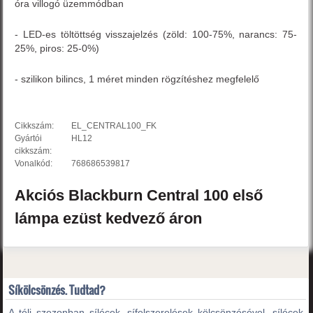
óra villogó üzemmódban
- LED-es töltöttség visszajelzés (zöld: 100-75%, narancs: 75-
25%, piros: 25-0%)
- szilikon bilincs, 1 méret minden rögzítéshez megfelelő
Cikkszám:
EL_CENTRAL100_FK
Gyártói
HL12
cikkszám:
Vonalkód:
768686539817
Akciós
Blackburn
Central 100
első
lámpa
ezüst
kedvező áron
Síkölcsönzés. Tudtad?
A téli szezonban sílécek, sífelszerelések kölcsönzésével, sílécek