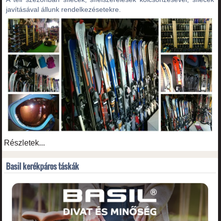
javításával állunk rendelkezésetekre.
Részletek...
Basil kerékpáros táskák