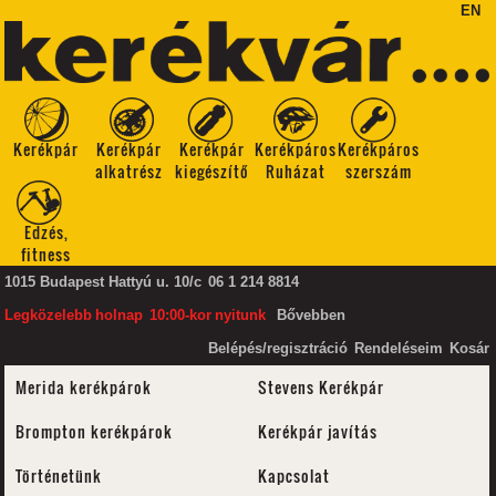
EN
Kerékpár
Kerékpár
Kerékpár
Kerékpáros
Kerékpáros
alkatrész
kiegészítő
Ruházat
szerszám
Edzés,
fitness
1015 Budapest Hattyú u. 10/c
06 1 214 8814
Legközelebb
holnap
10:00-kor
nyitunk
Bővebben
Belépés/regisztráció
Rendeléseim
Kosár
Merida kerékpárok
Stevens Kerékpár
Brompton kerékpárok
Kerékpár javítás
Történetünk
Kapcsolat