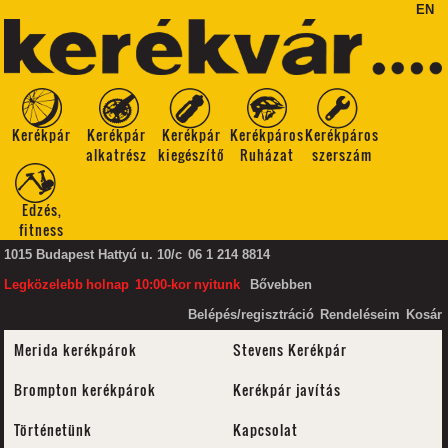
EN
Kerékpár
Kerékpár
Kerékpár
Kerékpáros
Kerékpáros
alkatrész
kiegészítő
Ruházat
szerszám
Edzés,
fitness
1015 Budapest Hattyú u. 10/c
06 1 214 8814
Legközelebb
holnap
10:00-kor
nyitunk
Bővebben
Belépés/regisztráció
Rendeléseim
Kosár
Merida kerékpárok
Stevens Kerékpár
Brompton kerékpárok
Kerékpár javítás
Történetünk
Kapcsolat