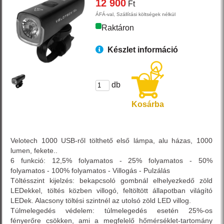
12 900
Ft
ÁFÁ-val, Szállítási költségek nélkül
Raktáron
Készlet információ
db
Kosárba
Velotech 1000 USB-ről tölthető első lámpa, alu házas, 1000
lumen, fekete..
6 funkció: 12,5% folyamatos - 25% folyamatos - 50%
folyamatos - 100% folyamatos - Villogás - Pulzálás
Töltésszint kijelzés: bekapcsoló gombnál elhelyezkedő zöld
LEDekkel, töltés közben villogó, feltöltött állapotban világító
LEDek. Alacsony töltési szintnél az utolsó zöld LED villog.
Túlmelegedés védelem: túlmelegedés esetén 25%-os
fényerőre csökken, ami a megfelelő hőmérséklet-tartomány