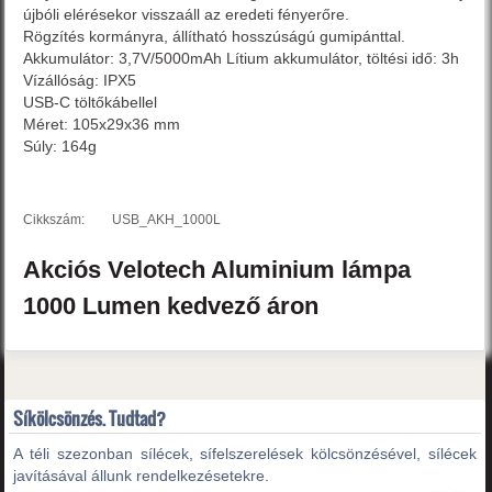
újbóli elérésekor visszaáll az eredeti fényerőre.
Rögzítés kormányra, állítható hosszúságú gumipánttal.
Akkumulátor: 3,7V/5000mAh Lítium akkumulátor, töltési idő: 3h
Vízállóság: IPX5
USB-C töltőkábellel
Méret: 105x29x36 mm
Súly: 164g
Cikkszám:
USB_AKH_1000L
Akciós
Velotech
Aluminium lámpa
1000 Lumen
kedvező áron
Síkölcsönzés. Tudtad?
A téli szezonban sílécek, sífelszerelések kölcsönzésével, sílécek
javításával állunk rendelkezésetekre.