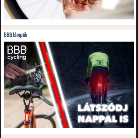
BBB lámpák