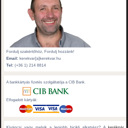
Fordulj szakértőhöz, Fordulj hozzánk!
Email:
kerekvar[a]kerekvar.hu
Tel:
(+36 1) 214 8814
A bankkártyás fizetés szolgáltatója a CIB Bank.
Elfogadott kártyák:
Kíváncsi vagy melyik a legjobb bicikli alkatrész? A
kerékpár