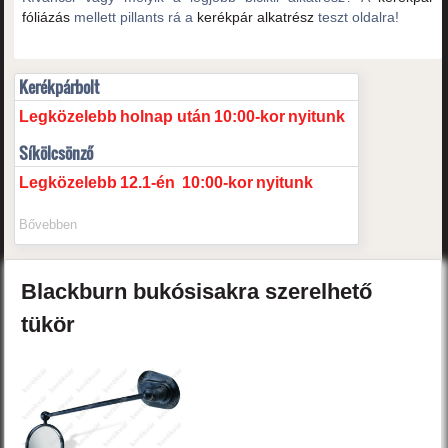
fóliázás
mellett pillants rá a
kerékpár alkatrész
teszt oldalra!
Kerékpárbolt
Legközelebb
holnap után
10:00-kor
nyitunk
Síkölcsönző
Legközelebb
12.1-én
10:00-kor
nyitunk
Bővebben
Blackburn
bukósisakra szerelhető
tükör