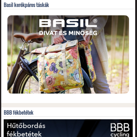
Basil kerékpáros táskák
BBB fékbetétek