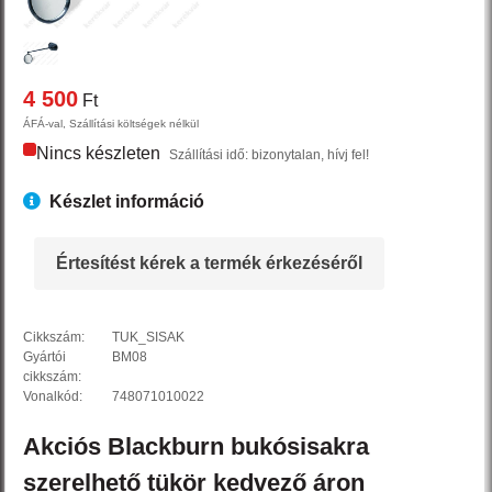
4 500
Ft
ÁFÁ-val, Szállítási költségek nélkül
Nincs készleten
Szállítási idő: bizonytalan, hívj fel!
Készlet információ
Értesítést kérek a termék érkezéséről
Cikkszám:
TUK_SISAK
Gyártói
BM08
cikkszám:
Vonalkód:
748071010022
Akciós
Blackburn
bukósisakra
szerelhető tükör
kedvező áron