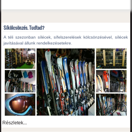
Síkölcsönzés. Tudtad?
A téli szezonban sílécek, sífelszerelések kölcsönzésével, sílécek
javításával állunk rendelkezésetekre.
Részletek...