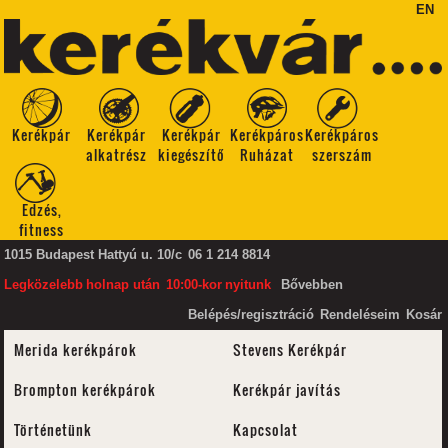
EN
Kerékpár
Kerékpár
Kerékpár
Kerékpáros
Kerékpáros
alkatrész
kiegészítő
Ruházat
szerszám
Edzés,
fitness
1015 Budapest Hattyú u. 10/c
06 1 214 8814
Legközelebb
holnap után
10:00-kor
nyitunk
Bővebben
Belépés/regisztráció
Rendeléseim
Kosár
Merida kerékpárok
Stevens Kerékpár
Brompton kerékpárok
Kerékpár javítás
Történetünk
Kapcsolat