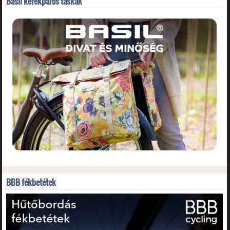
Basil kerékpáros táskák
BBB fékbetétek