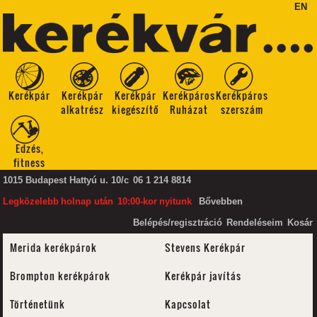
EN
Kerékpár
Kerékpár
Kerékpár
Kerékpáros
Kerékpáros
alkatrész
kiegészítő
Ruházat
szerszám
Edzés,
fitness
1015 Budapest Hattyú u. 10/c
06 1 214 8814
Legközelebb
holnap után
10:00-kor
nyitunk
Bővebben
Belépés/regisztráció
Rendeléseim
Kosár
Merida kerékpárok
Stevens Kerékpár
Brompton kerékpárok
Kerékpár javítás
Történetünk
Kapcsolat