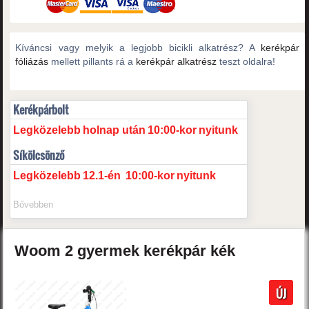
Kíváncsi vagy melyik a legjobb bicikli alkatrész? A
kerékpár
fóliázás
mellett pillants rá a
kerékpár alkatrész
teszt oldalra!
Kerékpárbolt
Legközelebb
holnap után
10:00-kor
nyitunk
Síkölcsönző
Legközelebb
12.1-én
10:00-kor
nyitunk
Bővebben
Woom
2
gyermek kerékpár
kék
ÚJ