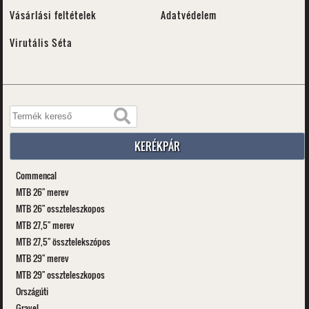
Vásárlási feltételek
Adatvédelem
Virutális Séta
KERÉKPÁR
Commencal
MTB 26" merev
MTB 26" osszteleszkopos
MTB 27,5" merev
MTB 27,5" össztelekszópos
MTB 29" merev
MTB 29" osszteleszkopos
Országúti
Gravel