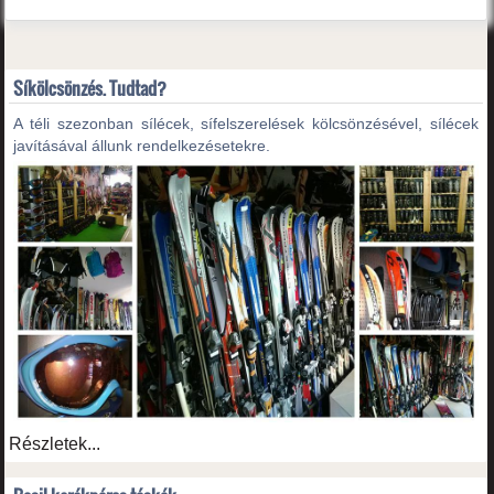
Síkölcsönzés. Tudtad?
A téli szezonban sílécek, sífelszerelések kölcsönzésével, sílécek
javításával állunk rendelkezésetekre.
Részletek...