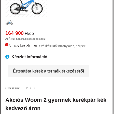
164 900
Ft/db
ÁFÁ-val, Szállítási költségek nélkül
Nincs készleten
Szállítási idő: bizonytalan, hívj fel!
Készlet információ
Értesítést kérek a termék érkezéséről
Cikkszám:
2_KEK
Akciós
Woom
2
gyermek kerékpár
kék
kedvező áron