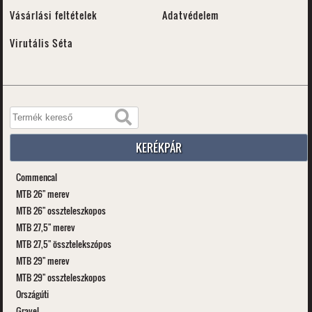
Vásárlási feltételek
Adatvédelem
Virutális Séta
KERÉKPÁR
Commencal
MTB 26" merev
MTB 26" osszteleszkopos
MTB 27,5" merev
MTB 27,5" össztelekszópos
MTB 29" merev
MTB 29" osszteleszkopos
Országúti
Gravel