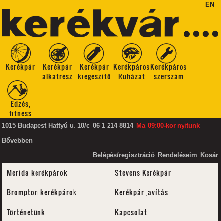
EN
Kerékpár
Kerékpár
Kerékpár
Kerékpáros
Kerékpáros
alkatrész
kiegészítő
Ruházat
szerszám
Edzés,
fitness
1015 Budapest Hattyú u. 10/c
06 1 214 8814
Ma
09:00-kor
nyitunk
Bővebben
Belépés/regisztráció
Rendeléseim
Kosár
Merida kerékpárok
Stevens Kerékpár
Brompton kerékpárok
Kerékpár javítás
Történetünk
Kapcsolat