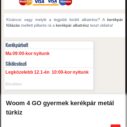
Kíváncsi vagy melyik a legjobb bicikli alkatrész? A
kerékpár
fóliázás
mellett pillants rá a
kerékpár alkatrész
teszt oldalra!
Kerékpárbolt
Ma
09:00-kor
nyitunk
Síkölcsönző
Legközelebb
12.1-én
10:00-kor
nyitunk
Bővebben
Woom
4 GO
gyermek kerékpár
metál
türkiz