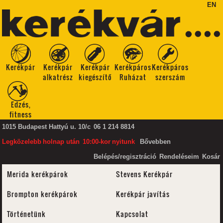
EN
Kerékpár
Kerékpár
Kerékpár
Kerékpáros
Kerékpáros
alkatrész
kiegészítő
Ruházat
szerszám
Edzés,
fitness
1015 Budapest Hattyú u. 10/c
06 1 214 8814
Legközelebb
holnap után
10:00-kor
nyitunk
Bővebben
Belépés/regisztráció
Rendeléseim
Kosár
Merida kerékpárok
Stevens Kerékpár
Brompton kerékpárok
Kerékpár javítás
Történetünk
Kapcsolat