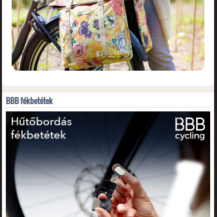
BBB fékbetétek