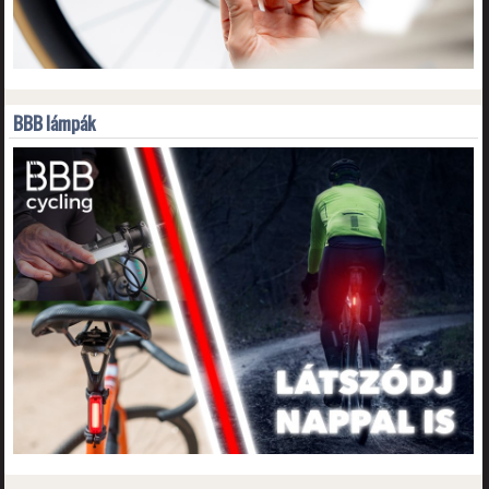
BBB lámpák