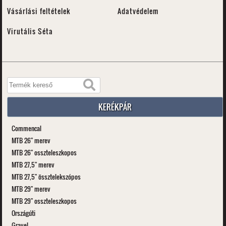
Vásárlási feltételek
Adatvédelem
Virutális Séta
KERÉKPÁR
Commencal
MTB 26" merev
MTB 26" osszteleszkopos
MTB 27,5" merev
MTB 27,5" össztelekszópos
MTB 29" merev
MTB 29" osszteleszkopos
Országúti
Gravel