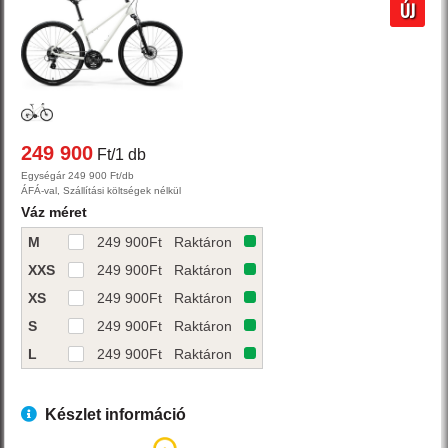
ÚJ
249 900
Ft/1 db
Egységár 249 900 Ft/db
ÁFÁ-val, Szállítási költségek nélkül
Váz méret
M
249 900
Ft
Raktáron
XXS
249 900
Ft
Raktáron
XS
249 900
Ft
Raktáron
S
249 900
Ft
Raktáron
L
249 900
Ft
Raktáron
Készlet információ