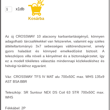
x1db
Kosárba
Az új CROSSWAY 10 alacsony karbantartásigényű, könnyen
adagolható tárcsafékekkel van felszerelve, valamint egy széles
áttételtartományú 3x7 sebességes váltórendszerrel, amely
gyors haladást és könnyed emelkedőzést biztosít. A
teleszkópos villa növeli a kényelmet és a biztonságérzetet, így
ez a modell tökéletes választás mindennapi közlekedéshez és
hétvégi túrákhoz egyaránt.
Váz: CROSSWAY TFS IV MAT alu 700x50C max. WHS 135x9
AST BSA BBR
Teleszkóp: SR Suntour NEX DS Coil 63 STR 700x50C max.
WHS
Fékkábel: 2P