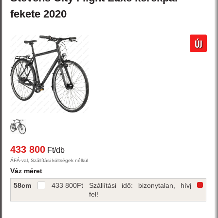
fekete
2020
ÚJ
433 800
Ft/db
ÁFÁ-val, Szállítási költségek nélkül
Váz méret
58cm
433 800
Ft
Szállítási idő: bizonytalan, hívj
fel!