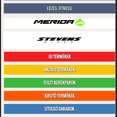
EDZÉS, FITNESS
ÚJ TERMÉKEK
AKCIÓS TERMÉKEK
TESZT KERÉKPÁROK
KIFUTÓ TERMÉKEK
UTOLSÓ DARABOK