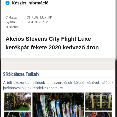
Készlet információ
Cikkszám:
CI_FLIG_LUX_FK
Gyártói
ST 419120712
cikkszám:
Akciós
Stevens
City Flight
Luxe
kerékpár
fekete
2020
kedvező áron
Síkölcsönzés. Tudtad?
A téli szezonban sílécek, sífelszerelések kölcsönzésével, sílécek
javításával állunk rendelkezésetekre.