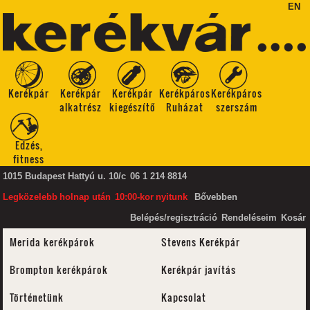
EN
Kerékpár
Kerékpár
Kerékpár
Kerékpáros
Kerékpáros
alkatrész
kiegészítő
Ruházat
szerszám
Edzés,
fitness
1015 Budapest Hattyú u. 10/c
06 1 214 8814
Legközelebb
holnap után
10:00-kor
nyitunk
Bővebben
Belépés/regisztráció
Rendeléseim
Kosár
Merida kerékpárok
Stevens Kerékpár
Brompton kerékpárok
Kerékpár javítás
Történetünk
Kapcsolat