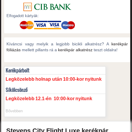
Elfogadott kártyák:
Kíváncsi vagy melyik a legjobb bicikli alkatrész? A
kerékpár
fóliázás
mellett pillants rá a
kerékpár alkatrész
teszt oldalra!
Kerékpárbolt
Legközelebb
holnap után
10:00-kor
nyitunk
Síkölcsönző
Legközelebb
12.1-én
10:00-kor
nyitunk
Bővebben
Stevens
City Flight
Luxe kerékpár