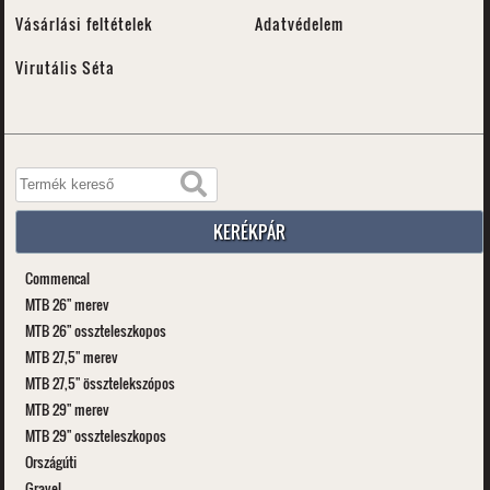
Vásárlási feltételek
Adatvédelem
Virutális Séta
KERÉKPÁR
Commencal
MTB 26" merev
MTB 26" osszteleszkopos
MTB 27,5" merev
MTB 27,5" össztelekszópos
MTB 29" merev
MTB 29" osszteleszkopos
Országúti
Gravel