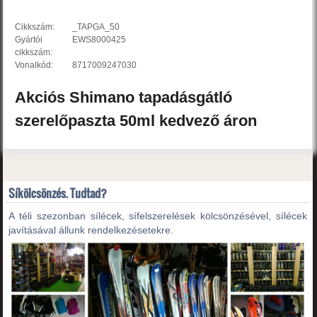
Cikkszám:
_TAPGA_50
Gyártói
EWS8000425
cikkszám:
Vonalkód:
8717009247030
Akciós
Shimano
tapadásgátló
szerelőpaszta 50ml
kedvező áron
Síkölcsönzés. Tudtad?
A téli szezonban sílécek, sífelszerelések kölcsönzésével, sílécek
javításával állunk rendelkezésetekre.