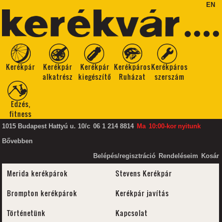
EN
Kerékpár
Kerékpár
Kerékpár
Kerékpáros
Kerékpáros
alkatrész
kiegészítő
Ruházat
szerszám
Edzés,
fitness
1015 Budapest Hattyú u. 10/c
06 1 214 8814
Ma
10:00-kor
nyitunk
Bővebben
Belépés/regisztráció
Rendeléseim
Kosár
Merida kerékpárok
Stevens Kerékpár
Brompton kerékpárok
Kerékpár javítás
Történetünk
Kapcsolat