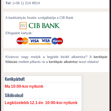
Tel:
(+36 1) 214 8814
A bankkártyás fizetés szolgáltatója a CIB Bank.
Elfogadott kártyák:
Kíváncsi vagy melyik a legjobb bicikli alkatrész? A
kerékpár
fóliázás
mellett pillants rá a
kerékpár alkatrész
teszt oldalra!
Kerékpárbolt
Ma
10:00-kor
nyitunk
Síkölcsönző
Legközelebb
12.1-én
10:00-kor
nyitunk