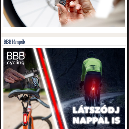
BBB lámpák