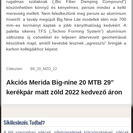
rugalmas szálaknak („Bio Fiber Damping Compound”)
köszönhetően könnyű és kényelmes, persze mindez a kellő
merevség mellett. Nem feledkeztünk meg persze az alumínium
híveiről: a tavaly megújult Big.Nine Lite modellek idén már 700
mm–es kormányt kaptak a jobb irányíthatóság kedvéért. A
paletta sikeres TFS („Techno Forming System”) alumínium
változatai új csövekkel és teljesen áttervezett geometriával
készülnek majd, amitől kevésbé lesznek „agresszív” bringák a
karbon kollégáikhoz képest.
Cikkszám:
B9_20_MZO_22
Akciós
Merida
Big-nine 20
MTB 29"
kerékpár
matt zöld
2022
kedvező áron
Síkölcsönzés. Tudtad?
A téli szezonban sílécek, sífelszerelések kölcsönzésével, sílécek