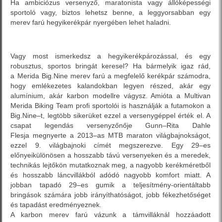
Ha ambiciózus versenyző, maratonista vagy állóképességi
sportoló vagy, biztos lehetsz benne, a leggyorsabban egy
merev farú hegyikerékpár nyergében lehet haladni.
Vagy most ismerkedsz a hegyikerékpározással, és egy
robusztus, sportos bringát keresel? Ha bármelyik igaz rád,
a Merida Big.Nine merev farú a megfelelő kerékpár számodra,
hogy emlékezetes kalandokban legyen részed, akár egy
alumínium, akár karbon modellre vágysz. Amióta a Multivan
Merida Biking Team profi sportolói is használják a futamokon a
Big.Nine–t, legtöbb sikerüket ezzel a versenygéppel érték el. A
csapat legendás versenyzőnője Gunn–Rita Dahle
Flesja megnyerte a 2013–as MTB maraton világbajnokságot,
ezzel 9. világbajnoki címét megszerezve. Egy 29–es
előnyeikülönösen a hosszabb távú versenyeken és a meredek,
technikás lejtőkön mutatkoznak meg, a nagyobb kerékméretből
és hosszabb láncvillákból adódó nagyobb komfort miatt. A
jobban tapadó 29–es gumik a teljesítmény-orientáltabb
bringások számára jobb irányíthatóságot, jobb fékezhetőséget
és tapadást eredményeznek.
A karbon merev farú vázunk a támvilláknál hozzáadott