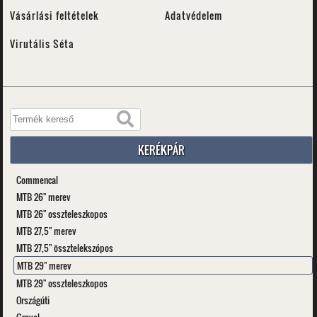
Vásárlási feltételek
Adatvédelem
Virutális Séta
KERÉKPÁR
Commencal
MTB 26" merev
MTB 26" osszteleszkopos
MTB 27,5" merev
MTB 27,5" össztelekszópos
MTB 29" merev
MTB 29" osszteleszkopos
Országúti