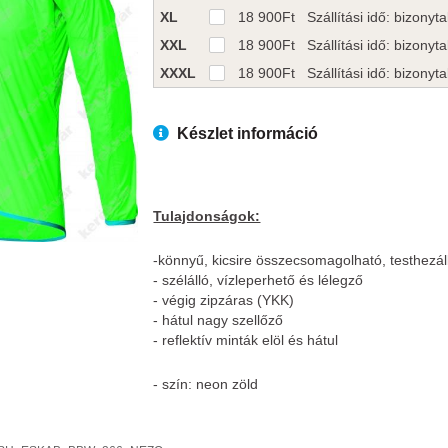
XL
18 900
Ft
Szállítási idő: bizonytal
XXL
18 900
Ft
Szállítási idő: bizonytal
XXXL
18 900
Ft
Szállítási idő: bizonytal
Készlet információ
Tulajdonságok:
-könnyű, kicsire összecsomagolható, testhezál
- szélálló, vízleperhető és lélegző
- végig zipzáras (YKK)
- hátul nagy szellőző
- reflektív minták elöl és hátul
- szín: neon zöld