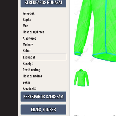
KERÉKPÁROS RUHÁZAT
Fejvédők
Sapka
Mez
Hosszú ujjú mez
Aláöltözet
Mellény
Kabát
Esőkabát
Kesztyű
Rövid nadrág
Hosszú nadrág
Zokni
Kiegészítő
KERÉKPÁROS SZERSZÁM
EDZÉS, FITNESS