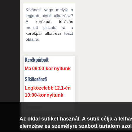
Kíváncsi vagy melyik a
legjobb bicikli alkatrész?
A
kerékpár fóliázás
mellett pillants rá a
kerékpár alkatrész
teszt
oldalra!
Kerékpárbolt
Ma
09:00-kor
nyitunk
Síkölcsönző
Legközelebb
12.1-én
10:00-kor
nyitunk
Bővebben
Az oldal sütiket használ. A sütik célja a fe
elemzése és személyre szabott tartalom szol