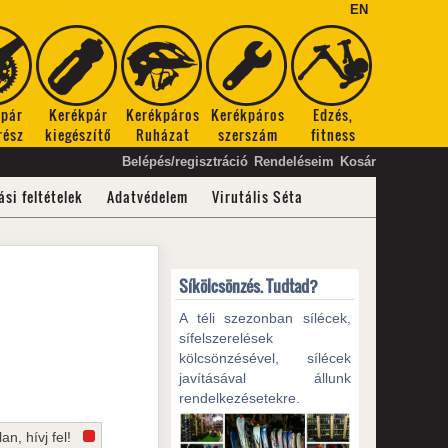
EN
kpár
Kerékpár
Kerékpáros
Kerékpáros
Edzés,
rész
kiegészítő
Ruházat
szerszám
fitness
Belépés/regisztráció
Rendeléseim
Kosár
ási feltételek
Adatvédelem
Virutális Séta
Síkölcsönzés. Tudtad?
A téli szezonban sílécek,
sífelszerelések
kölcsönzésével, sílécek
javításával állunk
rendelkezésetekre.
an, hívj fel!