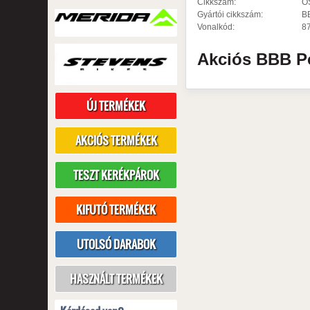
Cikkszám:
O
Gyártói cikkszám:
B
Vonalkód:
8
Akciós
BBB
P
ÚJ TERMÉKEK
AKCIÓS TERMÉKEK
TESZT KERÉKPÁROK
KIFUTÓ TERMÉKEK
UTOLSÓ DARABOK
HASZNÁLT TERMÉKEK