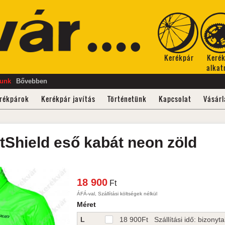
Kerékpár
Keré
alkat
tunk
Bővebben
rékpárok
Kerékpár javítás
Történetünk
Kapcsolat
Vásárl
tShield
eső kabát
neon zöld
18 900
Ft
ÁFÁ-val, Szállítási költségek nélkül
Méret
L
18 900
Ft
Szállítási idő: bizonytal