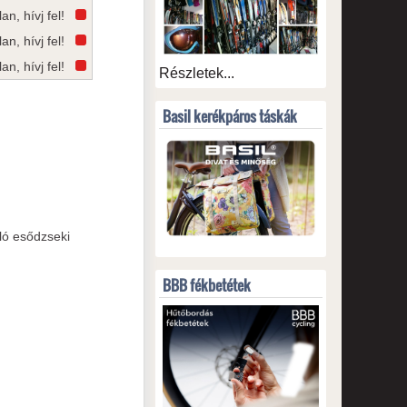
an, hívj fel!
an, hívj fel!
an, hívj fel!
Részletek...
Basil kerékpáros táskák
ló esődzseki
BBB fékbetétek