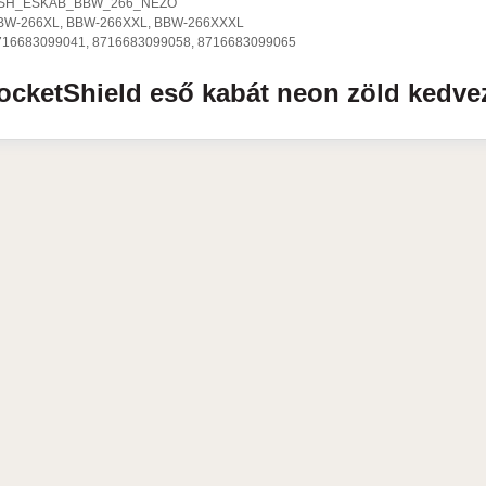
SH_ESKAB_BBW_266_NEZO
BW-266XL, BBW-266XXL, BBW-266XXXL
716683099041, 8716683099058, 8716683099065
ocketShield
eső kabát
neon zöld
kedve