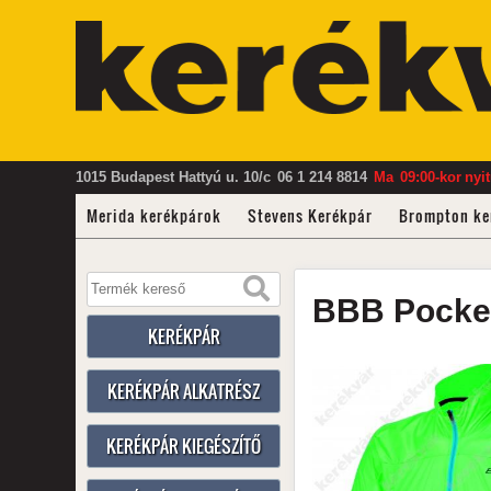
1015 Budapest Hattyú u. 10/c
06 1 214 8814
Ma
09:00-kor
nyi
Merida kerékpárok
Stevens Kerékpár
Brompton ke
BBB
Pocke
KERÉKPÁR
KERÉKPÁR ALKATRÉSZ
KERÉKPÁR KIEGÉSZÍTŐ