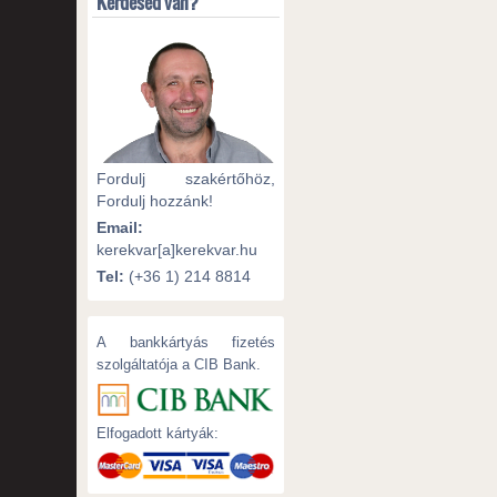
Kérdésed van?
Fordulj szakértőhöz,
Fordulj hozzánk!
Email:
kerekvar[a]kerekvar.hu
Tel:
(+36 1) 214 8814
A bankkártyás fizetés
szolgáltatója a CIB Bank.
Elfogadott kártyák: