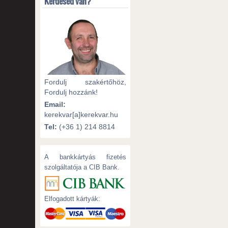
Kérdésed van?
Fordulj szakértőhöz,
Fordulj hozzánk!
Email:
kerekvar[a]kerekvar.hu
Tel:
(+36 1) 214 8814
A bankkártyás fizetés
szolgáltatója a CIB Bank.
Elfogadott kártyák: