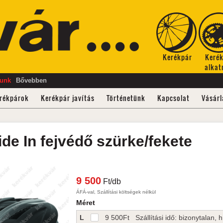
Kerékpár
Keré
alkat
tunk
Bővebben
rékpárok
Kerékpár javítás
Történetünk
Kapcsolat
Vásárl
ide In
fejvédő
szürke/fekete
9 500
Ft/db
ÁFÁ-val, Szállítási költségek nélkül
Méret
L
9 500
Ft
Szállítási idő: bizonytalan, hí