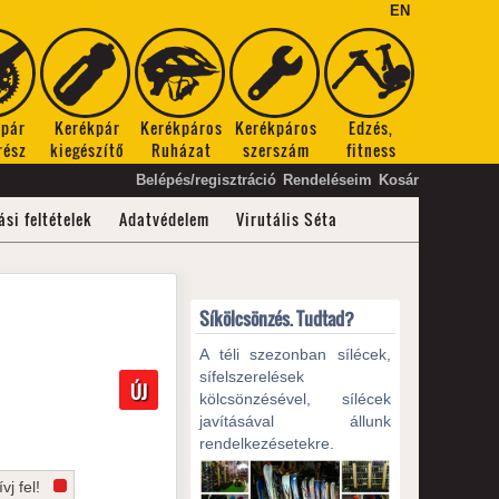
EN
kpár
Kerékpár
Kerékpáros
Kerékpáros
Edzés,
rész
kiegészítő
Ruházat
szerszám
fitness
Belépés/regisztráció
Rendeléseim
Kosár
ási feltételek
Adatvédelem
Virutális Séta
Síkölcsönzés. Tudtad?
A téli szezonban sílécek,
sífelszerelések
ÚJ
kölcsönzésével, sílécek
javításával állunk
rendelkezésetekre.
vj fel!