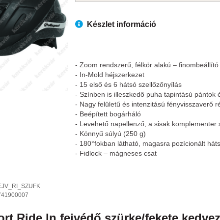
Készlet információ
- Zoom rendszerű, félkör alakú – finombeállító
- In-Mold héjszerkezet
- 15 első és 6 hátsó szellőzőnyílás
- Színben is illeszkedő puha tapintású pántok 
- Nagy felületű és intenzitású fényvisszaverő 
- Beépített bogárháló
- Levehető napellenző, a sisak komplementer 
- Könnyű súlyú (250 g)
- 180°fokban látható, magasra pozícionált háts
- Fidlock – mágneses csat
EJV_RI_SZUFK
741900007
ort
Ride In
fejvédő
szürke/fekete
kedvez