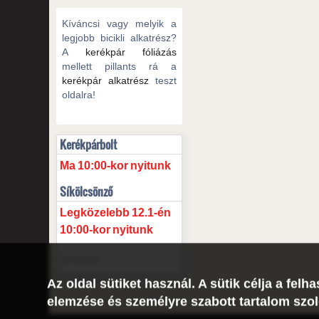
Kíváncsi vagy melyik a
legjobb bicikli alkatrész?
A
kerékpár fóliázás
mellett pillants rá a
kerékpár alkatrész
teszt
oldalra!
Kerékpárbolt
Ma
10:00-kor
nyitunk
Síkölcsönző
Legközelebb
12.1-én
10:00-kor
nyitunk
Bővebben
Az oldal sütiket használ. A sütik célja a fe
elemzése és személyre szabott tartalom szol