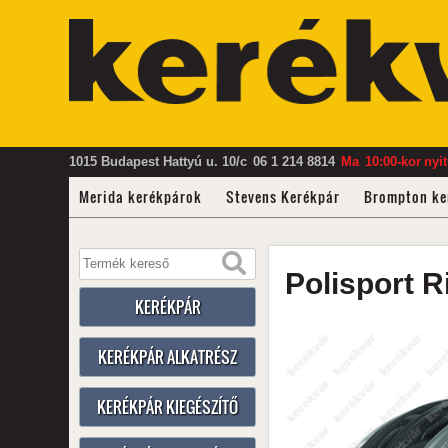
1015 Budapest Hattyú u. 10/c
06 1 214 8814
Ma
10:00-kor
nyi
Merida kerékpárok
Stevens Kerékpár
Brompton ke
Polisport
R
KERÉKPÁR
KERÉKPÁR ALKATRÉSZ
KERÉKPÁR KIEGÉSZÍTŐ