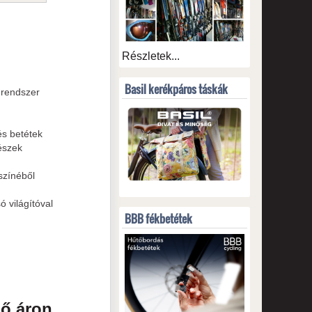
Részletek...
Basil kerékpáros táskák
 rendszer
és betétek
részek
színéből
ó világítóval
BBB fékbetétek
ő áron