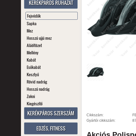
KERÉKPÁROS RUHÁZAT
Fejvédők
Sapka
Mez
Hosszú ujjú mez
Aláöltözet
Mellény
Kabát
Esőkabát
Kesztyű
Rövid nadrág
Hosszú nadrág
Zokni
Kiegészítő
KERÉKPÁROS SZERSZÁM
Cikkszám:
F
Gyártói cikkszám:
8
EDZÉS, FITNESS
Akciós
Polisp