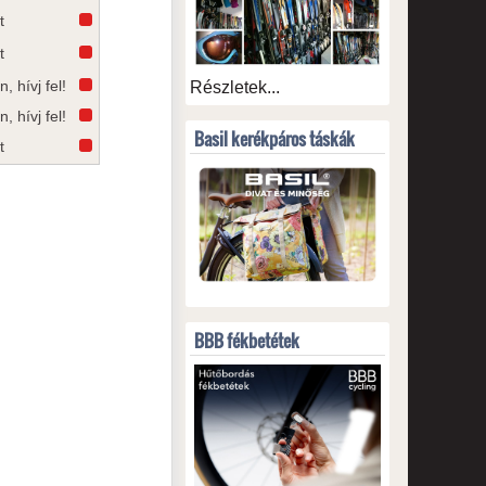
t
t
n, hívj fel!
Részletek...
n, hívj fel!
Basil kerékpáros táskák
t
BBB fékbetétek