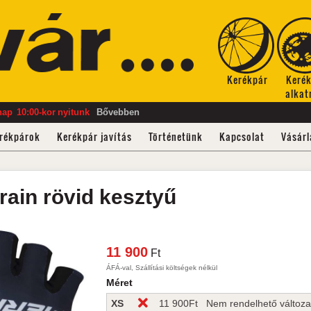
Kerékpár
Keré
alkat
nap
10:00-kor
nyitunk
Bővebben
rékpárok
Kerékpár javítás
Történetünk
Kapcsolat
Vásárl
rain
rövid kesztyű
11 900
Ft
ÁFÁ-val, Szállítási költségek nélkül
Méret
XS
11 900
Ft
Nem rendelhető változa