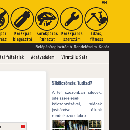
EN
kpár
Kerékpár
Kerékpáros
Kerékpáros
Edzés,
rész
kiegészítő
Ruházat
szerszám
fitness
Belépés/regisztráció
Rendeléseim
Kosár
ási feltételek
Adatvédelem
Virutális Séta
Síkölcsönzés. Tudtad?
A téli szezonban sílécek,
sífelszerelések
kölcsönzésével, sílécek
javításával állunk
rendelkezésetekre.
t