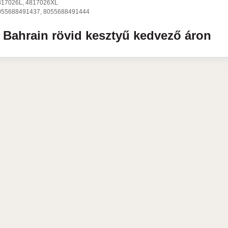
817026L, 4817026XL
055688491437, 8055688491444
a
Bahrain
rövid kesztyű
kedvező áron