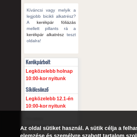
Kíváncsi vagy melyik a
legjobb bicikli alkatrész?
A
kerékpár fóliázás
mellett pillants rá a
kerékpár alkatrész
teszt
oldalra!
Kerékpárbolt
Legközelebb
holnap
10:00-kor
nyitunk
Síkölcsönző
Legközelebb
12.1-én
10:00-kor
nyitunk
Bővebben
Az oldal sütiket használ. A sütik célja a fe
elemzése és személyre szabott tartalom szol