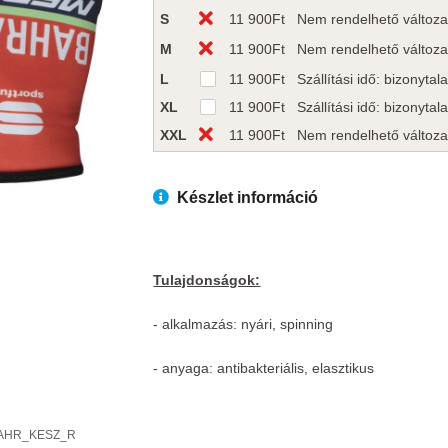
S
11 900
Ft
Nem rendelhető változa
M
11 900
Ft
Nem rendelhető változa
L
11 900
Ft
Szállítási idő: bizonytala
XL
11 900
Ft
Szállítási idő: bizonytala
XXL
11 900
Ft
Nem rendelhető változa
Készlet információ
Tulajdonságok:
- alkalmazás: nyári, spinning
- anyaga: antibakteriális, elasztikus
AHR_KESZ_R