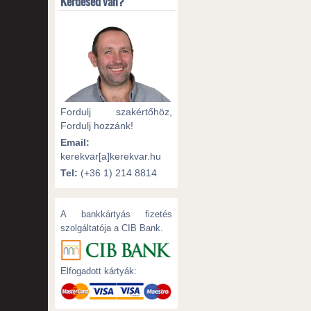
Kérdésed van?
Fordulj szakértőhöz,
Fordulj hozzánk!
Email:
kerekvar[a]kerekvar.hu
Tel:
(+36 1) 214 8814
A bankkártyás fizetés
szolgáltatója a CIB Bank.
Elfogadott kártyák: