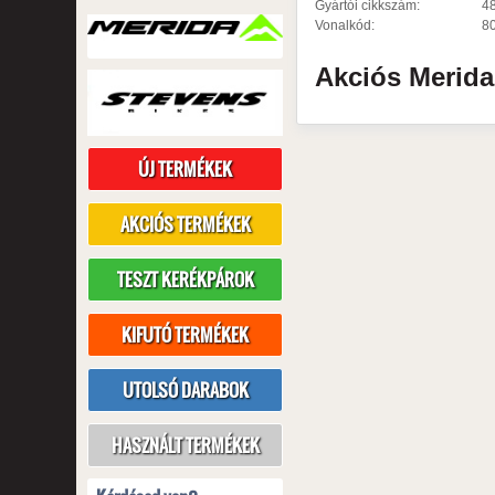
Gyártói cikkszám:
4
Vonalkód:
8
Akciós
Merid
ÚJ TERMÉKEK
AKCIÓS TERMÉKEK
TESZT KERÉKPÁROK
KIFUTÓ TERMÉKEK
UTOLSÓ DARABOK
HASZNÁLT TERMÉKEK