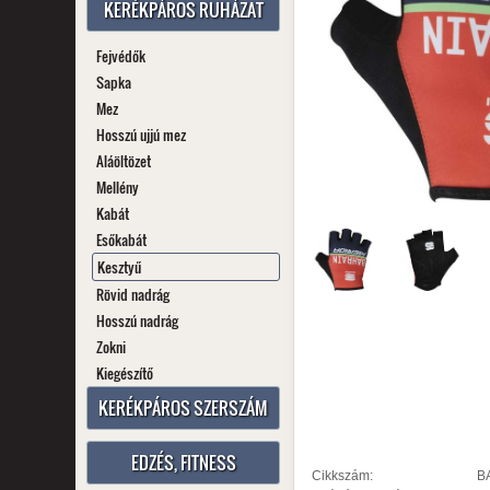
KERÉKPÁROS RUHÁZAT
Fejvédők
Sapka
Mez
Hosszú ujjú mez
Aláöltözet
Mellény
Kabát
Esőkabát
Kesztyű
Rövid nadrág
Hosszú nadrág
Zokni
Kiegészítő
KERÉKPÁROS SZERSZÁM
EDZÉS, FITNESS
Cikkszám:
B