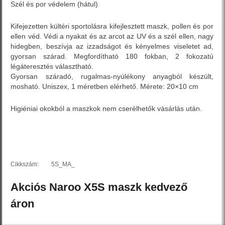
Szél és por védelem (hátul)
Kifejezetten kültéri sportolásra kifejlesztett maszk, pollen és por
ellen véd. Védi a nyakat és az arcot az UV és a szél ellen, nagy
hidegben, beszívja az izzadságot és kényelmes viseletet ad,
gyorsan szárad. Megfordítható 180 fokban, 2 fokozatú
légáteresztés választható.
Gyorsan száradó, rugalmas-nyúlékony anyagból készült,
mosható. Uniszex, 1 méretben elérhető. Mérete: 20×10 cm
Higiéniai okokból a maszkok nem cserélhetők vásárlás után.
Cikkszám:
5S_MA_
Akciós
Naroo
X5S
maszk
kedvező
áron