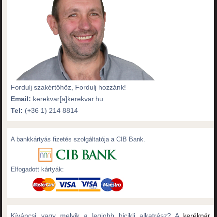
Fordulj szakértőhöz, Fordulj hozzánk!
Email:
kerekvar[a]kerekvar.hu
Tel:
(+36 1) 214 8814
A bankkártyás fizetés szolgáltatója a CIB Bank.
Elfogadott kártyák:
Kíváncsi vagy melyik a legjobb bicikli alkatrész? A
kerékpár