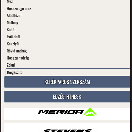
Mez
Hosszú ujjú mez
Aláöltözet
Mellény
Kabát
Esőkabát
Kesztyű
Rövid nadrág
Hosszú nadrág
Zokni
Kiegészítő
KERÉKPÁROS SZERSZÁM
EDZÉS, FITNESS