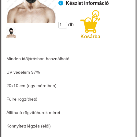
Készlet információ
db
Kosárba
Minden időjárásban használható
UV védelem 97%
20x10 cm (egy méretben)
Fülre rögzíthető
Állítható rögzítőhurok méret
Könnyített légzés (elől)