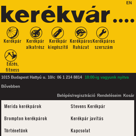
EN
Kerékpár
Kerékpár
Kerékpár
Kerékpáros
Kerékpáros
alkatrész
kiegészítő
Ruházat
szerszám
Edzés,
fitness
1015 Budapest Hattyú u. 10/c
06 1 214 8814
18:00-ig vagyunk nyitva
Bővebben
Belépés/regisztráció
Rendeléseim
Kosár
Merida kerékpárok
Stevens Kerékpár
Brompton kerékpárok
Kerékpár javítás
Történetünk
Kapcsolat