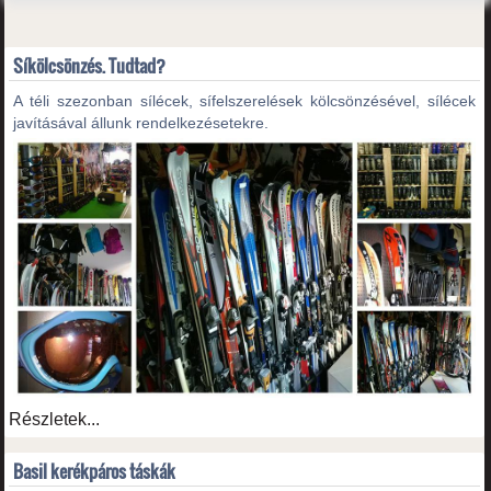
Síkölcsönzés. Tudtad?
A téli szezonban sílécek, sífelszerelések kölcsönzésével, sílécek
javításával állunk rendelkezésetekre.
Részletek...
Basil kerékpáros táskák