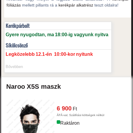
fóliázás
mellett pillants rá a
kerékpár alkatrész
teszt oldalra!
Kerékpárbolt
Gyere nyugodtan, ma
18:00-ig vagyunk nyitva
Síkölcsönző
Legközelebb
12.1-én
10:00-kor
nyitunk
Bővebben
Naroo
X5S
maszk
6 900
Ft
ÁFÁ-val, Szállítási költségek nélkül
Raktáron