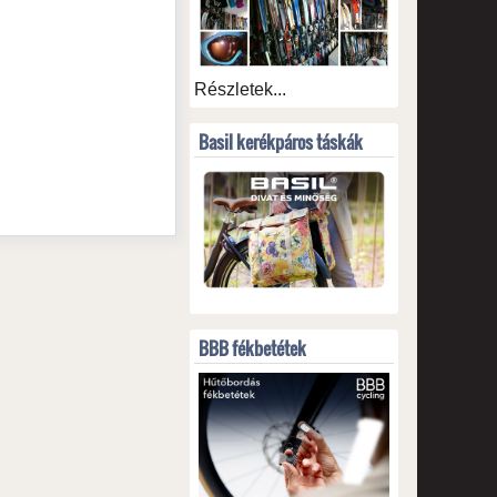
Részletek...
Basil kerékpáros táskák
BBB fékbetétek