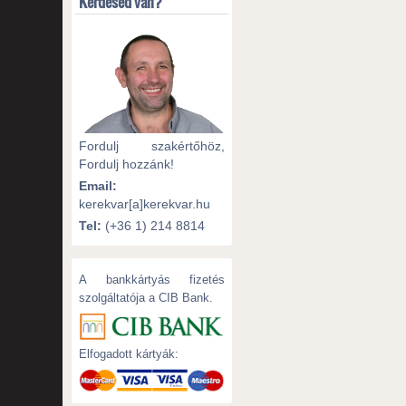
Kérdésed van?
Fordulj szakértőhöz,
Fordulj hozzánk!
Email:
kerekvar[a]kerekvar.hu
Tel:
(+36 1) 214 8814
A bankkártyás fizetés
szolgáltatója a CIB Bank.
Elfogadott kártyák: