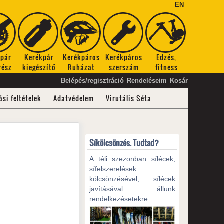
EN
kpár
Kerékpár
Kerékpáros
Kerékpáros
Edzés,
rész
kiegészítő
Ruházat
szerszám
fitness
Belépés/regisztráció
Rendeléseim
Kosár
ási feltételek
Adatvédelem
Virutális Séta
Síkölcsönzés. Tudtad?
A téli szezonban sílécek,
sífelszerelések
kölcsönzésével, sílécek
javításával állunk
rendelkezésetekre.