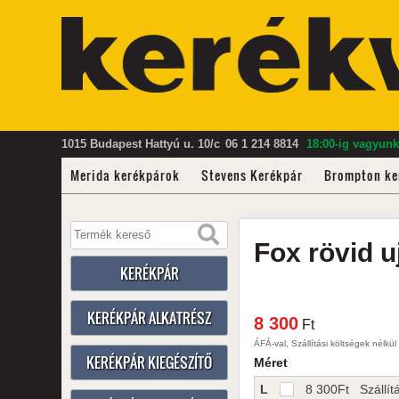
1015 Budapest Hattyú u. 10/c
06 1 214 8814
18:00-ig vagyunk
Merida kerékpárok
Stevens Kerékpár
Brompton ke
Fox
rövid 
KERÉKPÁR
KERÉKPÁR ALKATRÉSZ
8 300
Ft
ÁFÁ-val, Szállítási költségek nélkül
KERÉKPÁR KIEGÉSZÍTŐ
Méret
L
8 300
Ft
Szállít