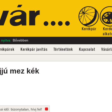
Kerékpár
Keré
alkat
 nyitva
Bővebben
rékpárok
Kerékpár javítás
Történetünk
Kapcsolat
Vásárl
ujjú mez
kék
ási idő: bizonytalan, hívj fel!