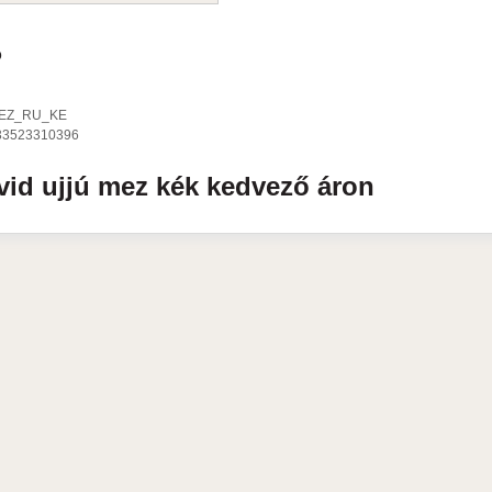
ó
EZ_RU_KE
33523310396
vid ujjú mez
kék
kedvező áron