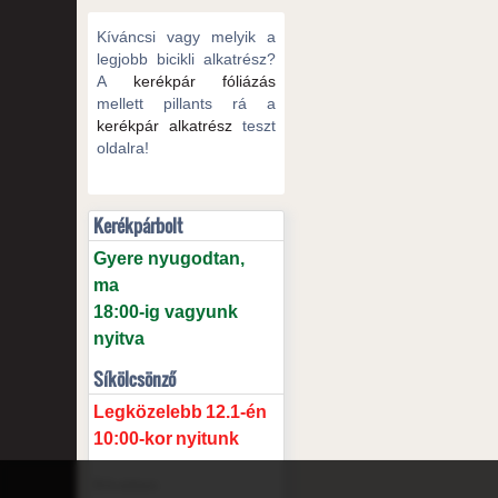
Kíváncsi vagy melyik a
legjobb bicikli alkatrész?
A
kerékpár fóliázás
mellett pillants rá a
kerékpár alkatrész
teszt
oldalra!
Kerékpárbolt
Gyere nyugodtan,
ma
18:00-ig vagyunk
nyitva
Síkölcsönző
Legközelebb
12.1-én
10:00-kor
nyitunk
Bővebben