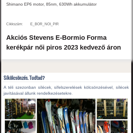
Shimano EP6 motor, 85nm, 630Wh akkumulátor
Cikkszám:
E_BOR_NOI_PIR
Akciós
Stevens
E-Bormio Forma
kerékpár női
piros
2023
kedvező áron
Síkölcsönzés. Tudtad?
A téli szezonban sílécek, sífelszerelések kölcsönzésével, sílécek
javításával állunk rendelkezésetekre.