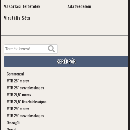
Vásárlási feltételek
Adatvédelem
Virutális Séta
KERÉKPÁR
Commencal
MTB 26" merev
MTB 26" osszteleszkopos
MTB 27,5" merev
MTB 27,5" össztelekszópos
MTB 29" merev
MTB 29" osszteleszkopos
Országúti
Gravel