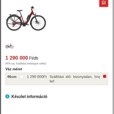
ÚJ
1 290 000
Ft/db
ÁFÁ-val, Szállítási költségek nélkül
Váz méret
46cm
1 290 000
Ft
Szállítási idő: bizonytalan, hívj
fel!
Készlet információ