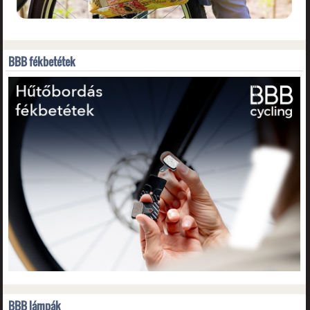
BBB fékbetétek
BBB lámpák