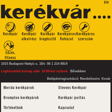
EN
Kerékpár
Kerékpár
Kerékpár
Kerékpáros
Kerékpáros
alkatrész
kiegészítő
Ruházat
szerszám
Edzés,
fitness
1015 Budapest Hattyú u. 10/c
06 1 214 8814
Legközelebb
holnap után
10:00-kor
nyitunk
Bővebben
Belépés/regisztráció
Rendeléseim
Kosár
Merida kerékpárok
Stevens Kerékpár
Brompton kerékpárok
Kerékpár javítás
Történetünk
Kapcsolat