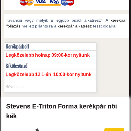
Kíváncsi vagy melyik a legjobb bicikli alkatrész? A
kerékpár
fóliázás
mellett pillants rá a
kerékpár alkatrész
teszt oldalra!
Kerékpárbolt
Legközelebb
holnap
09:00-kor
nyitunk
Síkölcsönző
Legközelebb
12.1-én
10:00-kor
nyitunk
Bővebben
Stevens
E-Triton Forma
kerékpár női
kék