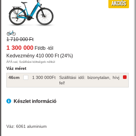
AKCIÓS
1 710 000 Ft
1 300 000
Ft/db
-tól
Kedvezmény 410 000 Ft (24%)
ÁFÁ-val, Szállítási költségek nélkül
Váz méret
46cm
1 300 000
Ft
Szállítási idő: bizonytalan, hívj
fel!
Készlet információ
Váz: 6061 aluminium