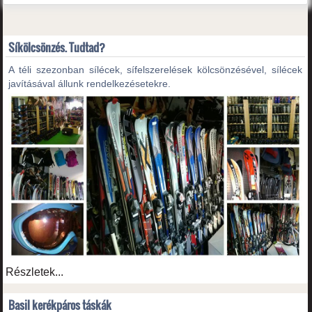
Síkölcsönzés. Tudtad?
A téli szezonban sílécek, sífelszerelések kölcsönzésével, sílécek
javításával állunk rendelkezésetekre.
Részletek...
Basil kerékpáros táskák