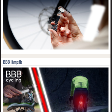
BBB lámpák