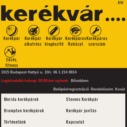
EN
Kerékpár
Kerékpár
Kerékpár
Kerékpáros
Kerékpáros
alkatrész
kiegészítő
Ruházat
szerszám
Edzés,
fitness
1015 Budapest Hattyú u. 10/c
06 1 214 8814
Legközelebb
holnap
09:00-kor
nyitunk
Bővebben
Belépés/regisztráció
Rendeléseim
Kosár
Merida kerékpárok
Stevens Kerékpár
Brompton kerékpárok
Kerékpár javítás
Történetünk
Kapcsolat