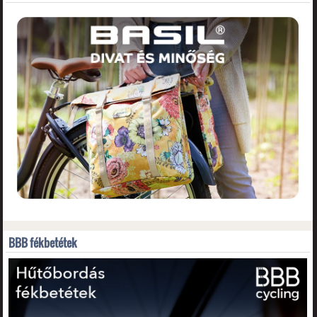
BBB fékbetétek