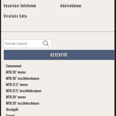
Vásárlási feltételek
Adatvédelem
Virutális Séta
KERÉKPÁR
Commencal
MTB 26" merev
MTB 26" osszteleszkopos
MTB 27,5" merev
MTB 27,5" össztelekszópos
MTB 29" merev
MTB 29" osszteleszkopos
Országúti
Gravel