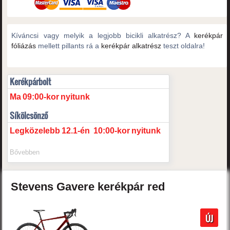
Kíváncsi vagy melyik a legjobb bicikli alkatrész? A
kerékpár
fóliázás
mellett pillants rá a
kerékpár alkatrész
teszt oldalra!
Kerékpárbolt
Ma
09:00-kor
nyitunk
Síkölcsönző
Legközelebb
12.1-én
10:00-kor
nyitunk
Bővebben
Stevens
Gavere
kerékpár
red
ÚJ