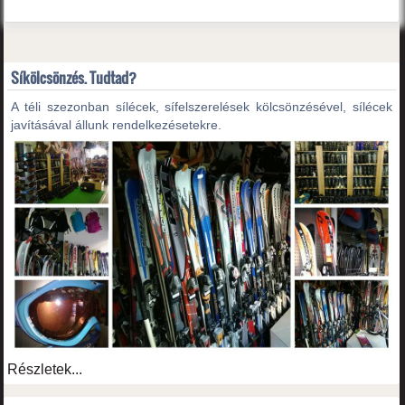
Síkölcsönzés. Tudtad?
A téli szezonban sílécek, sífelszerelések kölcsönzésével, sílécek
javításával állunk rendelkezésetekre.
Részletek...