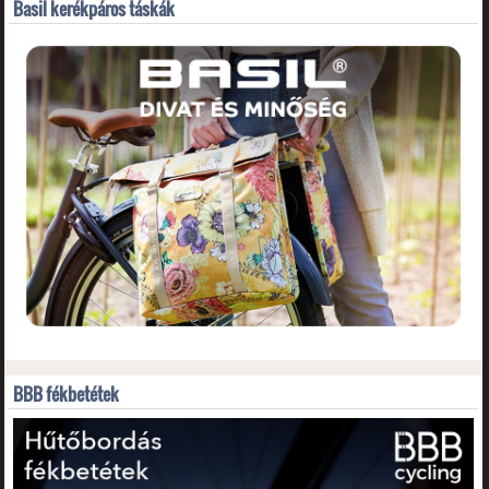
Basil kerékpáros táskák
BBB fékbetétek