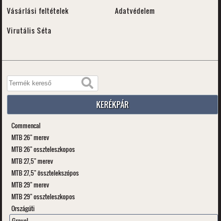
Vásárlási feltételek
Adatvédelem
Virutális Séta
KERÉKPÁR
Commencal
MTB 26" merev
MTB 26" osszteleszkopos
MTB 27,5" merev
MTB 27,5" össztelekszópos
MTB 29" merev
MTB 29" osszteleszkopos
Országúti
Gravel