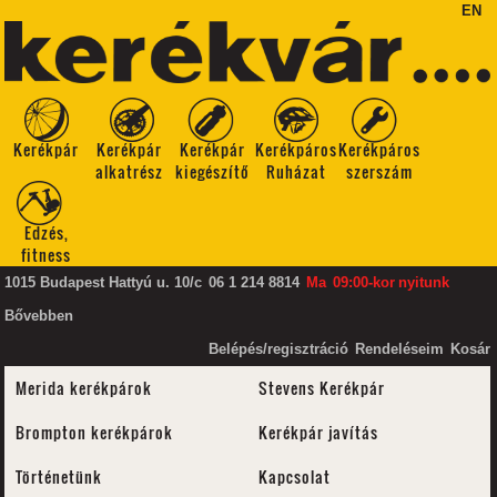
EN
Kerékpár
Kerékpár
Kerékpár
Kerékpáros
Kerékpáros
alkatrész
kiegészítő
Ruházat
szerszám
Edzés,
fitness
1015 Budapest Hattyú u. 10/c
06 1 214 8814
Ma
09:00-kor
nyitunk
Bővebben
Belépés/regisztráció
Rendeléseim
Kosár
Merida kerékpárok
Stevens Kerékpár
Brompton kerékpárok
Kerékpár javítás
Történetünk
Kapcsolat