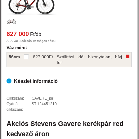
627 000
Ft/db
ÁFÁ-val, Szállítási költségek nélkül
Váz méret
56cm
627 000
Ft
Szállítási idő: bizonytalan, hívj
fel!
Készlet információ
Cikkszám:
GAVERE_pir
Gyártói
ST 124451210
cikkszám:
Akciós
Stevens
Gavere
kerékpár
red
kedvező áron