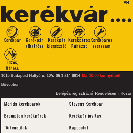
EN
Kerékpár
Kerékpár
Kerékpár
Kerékpáros
Kerékpáros
alkatrész
kiegészítő
Ruházat
szerszám
Edzés,
fitness
1015 Budapest Hattyú u. 10/c
06 1 214 8814
Ma
10:00-kor
nyitunk
Bővebben
Belépés/regisztráció
Rendeléseim
Kosár
Merida kerékpárok
Stevens Kerékpár
Brompton kerékpárok
Kerékpár javítás
Történetünk
Kapcsolat