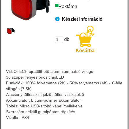
Raktáron
Készlet információ
db
Kosárba
VELOTECH újratölthető alumínium hátsó villogó
36 szuper fényes piros chipLED
Funkciók: 100% folyamatos (2h) - 50% folyamatos (4h) - 6-féle
villogás (7,5h)
Alacsony töltésszint jelző, töltés visszajelző
Akkumulátor: Lítium-polimer akkumulátor
Töltés: Micro USB-s töltő kábel mellékelve
Szerszám nélküli gumipántos rögzítés
Vízálló: IPX4