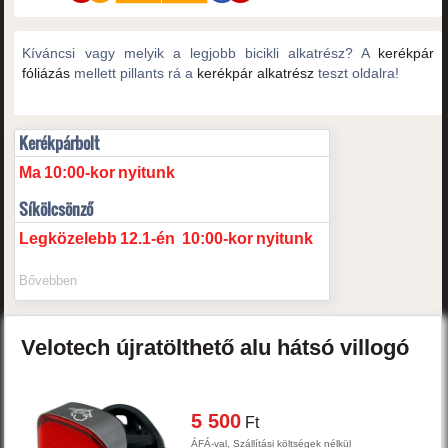
Kíváncsi vagy melyik a legjobb bicikli alkatrész? A
kerékpár
fóliázás
mellett pillants rá a
kerékpár alkatrész
teszt oldalra!
Kerékpárbolt
Ma
10:00-kor
nyitunk
Síkölcsönző
Legközelebb
12.1-én
10:00-kor
nyitunk
Bővebben
Velotech
újratölthető alu hátsó villogó
5 500
Ft
ÁFÁ-val, Szállítási költségek nélkül