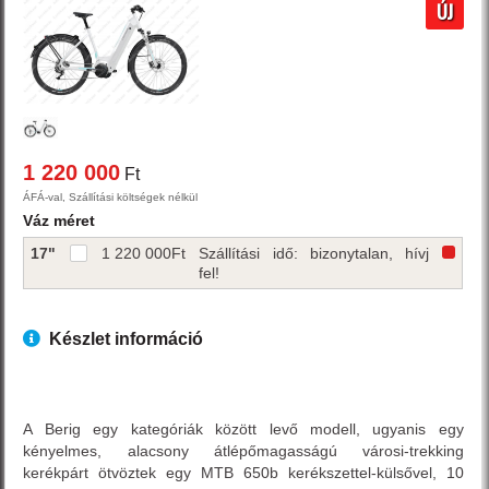
ÚJ
1 220 000
Ft
ÁFÁ-val, Szállítási költségek nélkül
Váz méret
17"
1 220 000
Ft
Szállítási idő: bizonytalan, hívj
fel!
Készlet információ
A Berig egy kategóriák között levő modell, ugyanis egy
kényelmes, alacsony átlépőmagasságú városi-trekking
kerékpárt ötvöztek egy MTB 650b kerékszettel-külsővel, 10