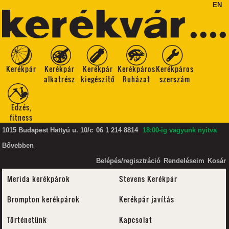
EN
Kerékpár
Kerékpár
Kerékpár
Kerékpáros
Kerékpáros
alkatrész
kiegészítő
Ruházat
szerszám
Edzés,
fitness
1015 Budapest Hattyú u. 10/c
06 1 214 8814
18:00-ig vagyunk nyitva
Bővebben
Belépés/regisztráció
Rendeléseim
Kosár
Merida kerékpárok
Stevens Kerékpár
Brompton kerékpárok
Kerékpár javítás
Történetünk
Kapcsolat