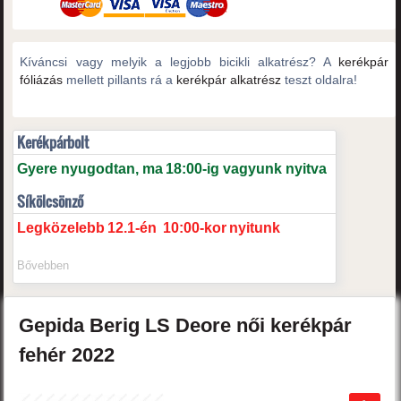
Kíváncsi vagy melyik a legjobb bicikli alkatrész? A
kerékpár
fóliázás
mellett pillants rá a
kerékpár alkatrész
teszt oldalra!
Kerékpárbolt
Gyere nyugodtan, ma
18:00-ig vagyunk nyitva
Síkölcsönző
Legközelebb
12.1-én
10:00-kor
nyitunk
Bővebben
Gepida
Berig LS
Deore női kerékpár
fehér
2022