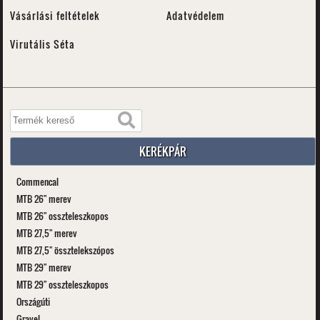
Vásárlási feltételek
Adatvédelem
Virutális Séta
KERÉKPÁR
Commencal
MTB 26" merev
MTB 26" osszteleszkopos
MTB 27,5" merev
MTB 27,5" össztelekszópos
MTB 29" merev
MTB 29" osszteleszkopos
Országúti
Gravel