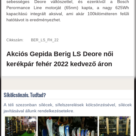
sebességes Deore váltószettel, és ezenkívűl a Bosch
Perormance Line motorját (65nm) kapta, a nagy 625Wh
kapacítású integrált aksival, ami akár 100kilóméteren felűli
hatótávot is eredményezhet.
Cikkszám:
BER_LS_FH_22
Akciós
Gepida
Berig LS
Deore női
kerékpár
fehér
2022
kedvező áron
Síkölcsönzés. Tudtad?
A téli szezonban sílécek, sífelszerelések kölcsönzésével, sílécek
javításával állunk rendelkezésetekre.