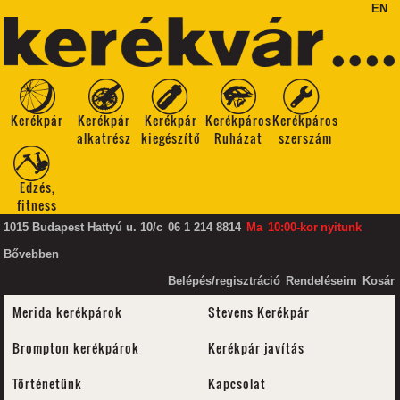
EN
Kerékpár
Kerékpár
Kerékpár
Kerékpáros
Kerékpáros
alkatrész
kiegészítő
Ruházat
szerszám
Edzés,
fitness
1015 Budapest Hattyú u. 10/c
06 1 214 8814
Ma
10:00-kor
nyitunk
Bővebben
Belépés/regisztráció
Rendeléseim
Kosár
Merida kerékpárok
Stevens Kerékpár
Brompton kerékpárok
Kerékpár javítás
Történetünk
Kapcsolat