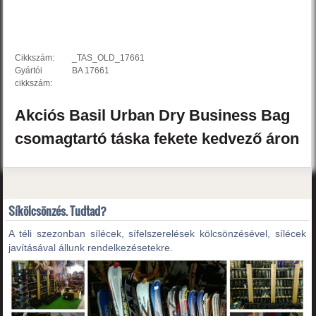
Cikkszám:
_TAS_OLD_17661
Gyártói
BA 17661
cikkszám:
Akciós
Basil
Urban Dry
Business Bag
csomagtartó táska
fekete
kedvező áron
Síkölcsönzés. Tudtad?
A téli szezonban sílécek, sífelszerelések kölcsönzésével, sílécek
javításával állunk rendelkezésetekre.