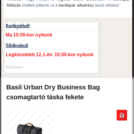
fóliázás
mellett pillants rá a
kerékpár alkatrész
teszt oldalra!
Kerékpárbolt
Ma
10:00-kor
nyitunk
Síkölcsönző
Legközelebb
12.1-én
10:00-kor
nyitunk
Bővebben
Basil
Urban Dry
Business Bag
csomagtartó táska
fekete
ÚJ