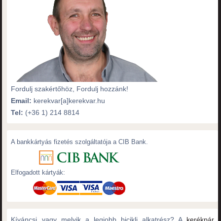
Fordulj szakértőhöz, Fordulj hozzánk!
Email:
kerekvar[a]kerekvar.hu
Tel:
(+36 1) 214 8814
A bankkártyás fizetés szolgáltatója a CIB Bank.
Elfogadott kártyák:
Kíváncsi vagy melyik a legjobb bicikli alkatrész? A
kerékpár