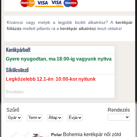
Kíváncsi vagy melyik a legjobb bicikli alkatrész? A
kerékpár
fóliázás
mellett pillants rá a
kerékpár alkatrész
teszt oldalra!
Kerékpárbolt
Gyere nyugodtan, ma
18:00-ig vagyunk nyitva
Síkölcsönző
Legközelebb
12.1-én
10:00-kor
nyitunk
Bővebben
Szűrő
Rendezés
Bohemia
kerékpár női
zöld
Polar