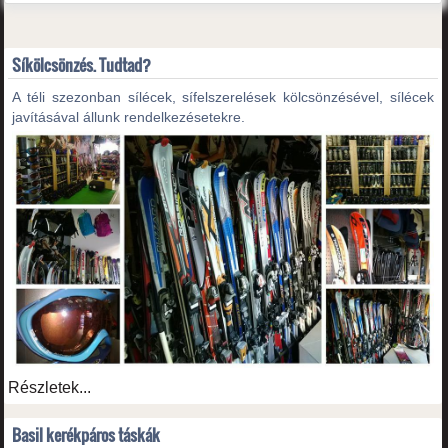
Síkölcsönzés. Tudtad?
A téli szezonban sílécek, sífelszerelések kölcsönzésével, sílécek
javításával állunk rendelkezésetekre.
Részletek...
Basil kerékpáros táskák