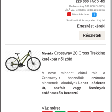
Ft/db
-tól
229 000
Kedvezmény 106 000 Ft (32%)
ÁFÁ-val, Szállítási költségek nélkül
Nincs készleten
Szállítási idő: bizonytalan, hívj fel!
Értesítést kérek!
Részletek
Crossway 20
Cross Trekking
Merida
kerékpár női
zöld
A neve mindent elárul róla: a
Crossway–t használók számára
nincsenek akadályok.
Lehet sóderes
út, aszfalt vagy ösvények
erdőnmezőn keresztül
.
Váz méret