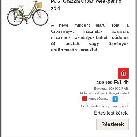
Grazzia Urban
kerékpár női
Polar
zöld
A neve mindent elárul róla: a
Crossway–t használók számára
nincsenek akadályok.
Lehet sóderes
út, aszfalt vagy ösvények
erdőnmezőn keresztül
.
ÚJ
Ft/1 db
109 900
Egységár 109 900 Ft/db
ÁFÁ-val, Szállítási költségek nélkül
Nincs készleten
Szállítási idő: bizonytalan, hívj fel!
Értesítést kérek!
Részletek