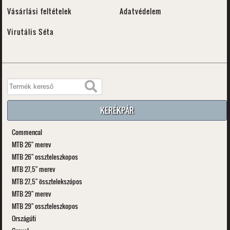
Vásárlási feltételek
Adatvédelem
Virutális Séta
KERÉKPÁR
Commencal
MTB 26" merev
MTB 26" osszteleszkopos
MTB 27,5" merev
MTB 27,5" össztelekszópos
MTB 29" merev
MTB 29" osszteleszkopos
Országúti