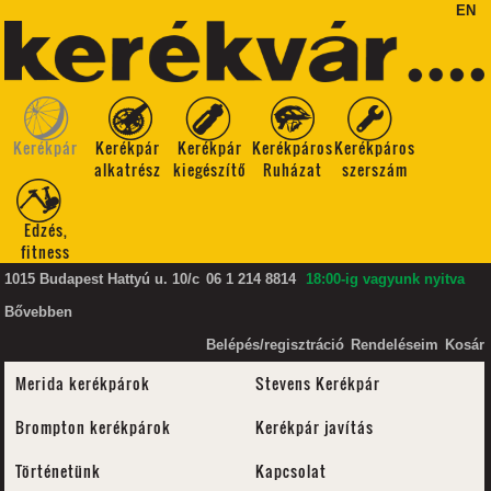
EN
Kerékpár
Kerékpár
Kerékpár
Kerékpáros
Kerékpáros
alkatrész
kiegészítő
Ruházat
szerszám
Edzés,
fitness
1015 Budapest Hattyú u. 10/c
06 1 214 8814
18:00-ig vagyunk nyitva
Bővebben
Belépés/regisztráció
Rendeléseim
Kosár
Merida kerékpárok
Stevens Kerékpár
Brompton kerékpárok
Kerékpár javítás
Történetünk
Kapcsolat