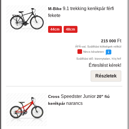
9.1
trekking kerékpár férfi
M-Bike
fekete
44cm
48cm
Ft
215 000
ÁFÁ-val, Szállítási költségek nélkül
Nincs készleten
Szállítási idő: bizonytalan, hívj fel!
Értesítést kérek!
Részletek
Speedster Junior
Cross
20" fiú
narancs
kerékpár