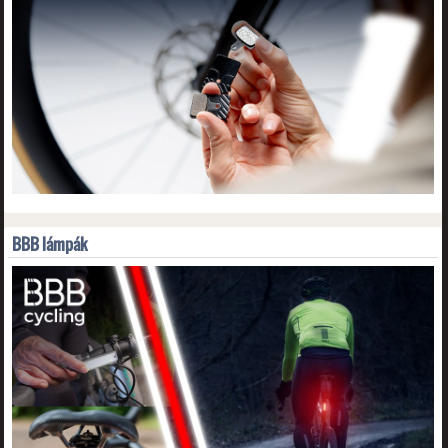
BBB lámpák