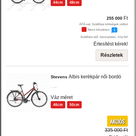
44cm
48cm
Ft
255 000
ÁFÁ-val, Szállítási költségek nélkül
Nincs készleten
Szállítási idő: bizonytalan, hívj fel!
Értesítést kérek!
Részletek
Albis
kerékpár női
bordó
Stevens
. ...
Váz méret
46cm
50cm
AKCIÓS
335 000 Ft