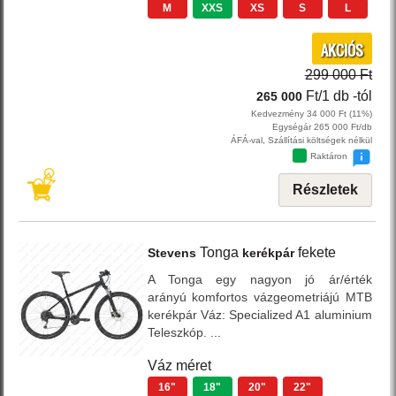
M
XXS
XS
S
L
AKCIÓS
299 000 Ft
Ft/1 db
-tól
265 000
Kedvezmény 34 000 Ft (11%)
Egységár 265 000 Ft/db
ÁFÁ-val, Szállítási költségek nélkül
Raktáron
Részletek
Tonga
fekete
Stevens
kerékpár
A Tonga egy nagyon jó ár/érték
arányú komfortos vázgeometriájú MTB
kerékpár Váz: Specialized A1 aluminium
Teleszkóp. ...
Váz méret
16"
18"
20"
22"