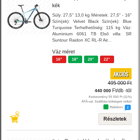
kék
Súly: 27,5" 13,0 kg Méretek: 27,5" - 16"
Szín(ek): Velvet Black Szín(ek): Blue
Turquoise Terhelhetőség: 115 kg Váz:
Aluminium 6061 TB Első villa: SR
Suntour Raidon XC RL-R Air...
Váz méret
16"
18"
20"
22"
AKCIÓS
495 000 Ft
Ft/db
-tól
440 000
Kedvezmény 55 000 Ft (11%)
ÁFÁ-val, Szállítási költségek nélkül
Raktáron
Részletek