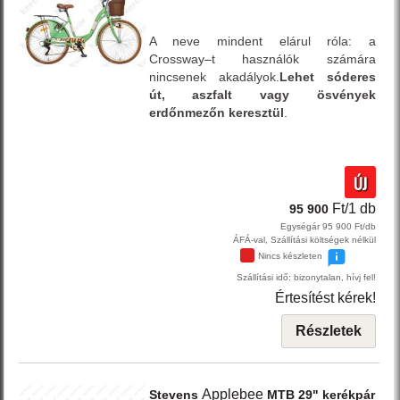
A neve mindent elárul róla: a
Crossway–t használók számára
nincsenek akadályok.
Lehet sóderes
út, aszfalt vagy ösvények
erdőnmezőn keresztül
.
ÚJ
Ft/1 db
95 900
Egységár 95 900 Ft/db
ÁFÁ-val, Szállítási költségek nélkül
Nincs készleten
Szállítási idő: bizonytalan, hívj fel!
Értesítést kérek!
Részletek
Applebee
Stevens
MTB 29" kerékpár