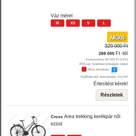
Váz méret
M
XS
S
L
AKCIÓS
329 000 Ft
Ft
-tól
289 000
Kedvezmény 40 000 Ft (12%)
ÁFÁ-val, Szállítási költségek nélkül
Nincs készleten
Szállítási idő: bizonytalan, hívj fel!
Értesítést kérek!
Részletek
Area
trekking kerékpár női
Cross
ezüst