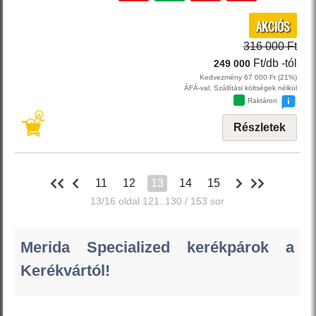
AKCIÓS
316 000 Ft
Ft/db
-tól
249 000
Kedvezmény 67 000 Ft (21%)
ÁFÁ-val, Szállítási költségek nélkül
Raktáron
Részletek
11
12
13
14
15
13/16 oldal 121..130 / 153 sor
Merida Specialized kerékpárok a
Kerékvártól!