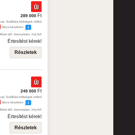
ÚJ
Ft
289 000
val, Szállítási költségek nélkül
Nincs készleten
lítási idő: bizonytalan, hívj fel!
Értesítést kérek!
Részletek
ÚJ
Ft
249 000
val, Szállítási költségek nélkül
Nincs készleten
lítási idő: bizonytalan, hívj fel!
Értesítést kérek!
Részletek