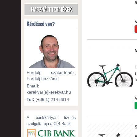
ö
HASZNÁLT TERMÉKEK
V
Kérdésed van?
H
Fordulj szakértőhöz,
s
Fordulj hozzánk!
m
Email:
kerekvar[a]kerekvar.hu
V
Tel:
(+36 1) 214 8814
A bankkártyás fizetés
szolgáltatója a CIB Bank.
A