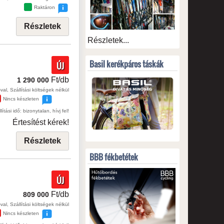
Raktáron
Részletek
Részletek...
Basil kerékpáros táskák
ÚJ
Ft/db
1 290 000
val, Szállítási költségek nélkül
Nincs készleten
lítási idő: bizonytalan, hívj fel!
Értesítést kérek!
Részletek
BBB fékbetétek
ÚJ
Ft/db
809 000
val, Szállítási költségek nélkül
Nincs készleten