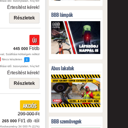
lítási idő: bizonytalan, hívj fel!
Értesítést kérek!
BBB lámpák
Részletek
ÚJ
Ft/db
445 000
val, Szállítási költségek nélkül
Nincs készleten
lítási idő: bizonytalan, hívj fel!
Abus lakatok
Értesítést kérek!
Részletek
AKCIÓS
299 000 Ft
BBB szemüvegek
Ft/1 db
-tól
265 000
Kedvezmény 34 000 Ft (11%)