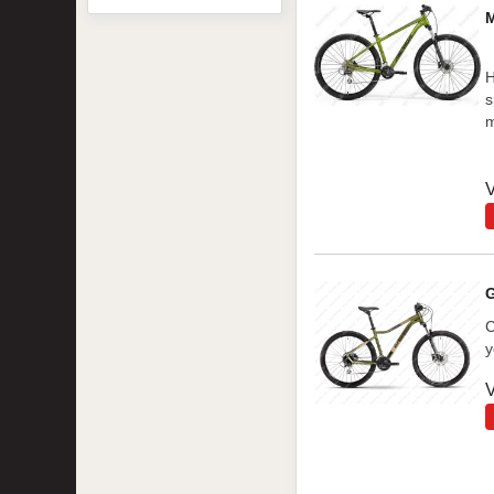
H
s
m
V
C
y
V