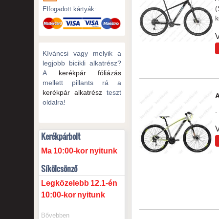
(
Elfogadott kártyák:
k
V
Kíváncsi vagy melyik a
legjobb bicikli alkatrész?
A
kerékpár fóliázás
mellett pillants rá a
kerékpár alkatrész
teszt
A
oldalra!
. 
V
Kerékpárbolt
Ma
10:00-kor
nyitunk
Síkölcsönző
Legközelebb
12.1-én
10:00-kor
nyitunk
Bővebben