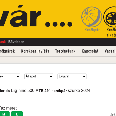
Kerékpár
Keré
alkat
tunk
Bővebben
rékpárok
Kerékpár javítás
Történetünk
Kapcsolat
Vásárl
Big-nine 500
szürke
2024
Merida
MTB 29" kerékpár
áz méret
M
L
ÁFÁ-