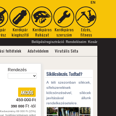
EN
kpár
Kerékpár
Kerékpáros
Kerékpáros
Edzés,
rész
kiegészítő
Ruházat
szerszám
fitness
Belépés/regisztráció
Rendeléseim
Kosár
ási feltételek
Adatvédelem
Virutális Séta
Rendezés
Síkölcsönzés. Tudtad?
A téli szezonban sílécek,
sífelszerelések
AKCIÓS
kölcsönzésével, sílécek
javításával állunk
459 000 Ft
rendelkezésetekre.
Ft
-tól
390 000
Kedvezmény 69 000 Ft (15%)
val, Szállítási költségek nélkül