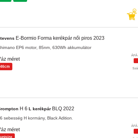
E-Bormio Forma
kerékpár női
piros
2023
Stevens
himano EP6 motor, 85nm, 630Wh akkumulátor
ÁFÁ-
áz méret
46cm
Szál
H 6
BLQ
2022
Brompton
L kerékpár
 6 sebesség H kormány, Black Adition.
ÁFÁ-
áz méret
unisize