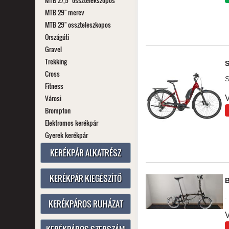
MTB 27,5" össztelekszópos
MTB 29" merev
MTB 29" osszteleszkopos
Országúti
Gravel
Trekking
Cross
S
Fitness
Városi
V
Brompton
Elektromos kerékpár
Gyerek kerékpár
KERÉKPÁR ALKATRÉSZ
KERÉKPÁR KIEGÉSZÍTŐ
.
KERÉKPÁROS RUHÁZAT
V