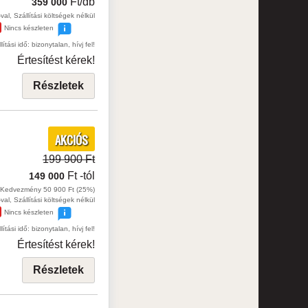
Ft/db
359 000
val, Szállítási költségek nélkül
Nincs készleten
lítási idő: bizonytalan, hívj fel!
Értesítést kérek!
Részletek
AKCIÓS
199 900 Ft
Ft
-tól
149 000
Kedvezmény 50 900 Ft (25%)
val, Szállítási költségek nélkül
Nincs készleten
lítási idő: bizonytalan, hívj fel!
Értesítést kérek!
Részletek