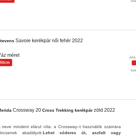
Szál
Savoie
kerékpár női
fehér
2022
Stevens
áz méret
ÁFÁ-
50cm
Szál
Crossway 20
zöld
2022
Merida
Cross Trekking kerékpár
 neve mindent elárul róla: a Crossway–t használók számára
incsenek akadályok.
Lehet sóderes út, aszfalt vagy