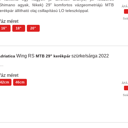
Shimano agyak, fékek) 29" komfortos vázgeometriájú MTB
ÁFÁ-
erékpár állítható olaj csillapítású LO teleszkóppal.
Szál
áz méret
16"
18"
20"
Wing RS
szürke/sárga
2022
driatica
MTB 29" kerékpár
...
áz méret
42cm
46cm
ÁFÁ-
Szál