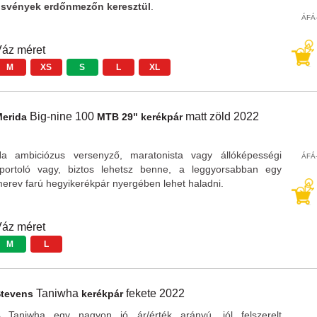
svények erdőnmezőn keresztül
.
ÁFÁ-
áz méret
M
XS
S
L
XL
Big-nine 100
matt zöld
2022
Merida
MTB 29" kerékpár
a ambiciózus versenyző, maratonista vagy állóképességi
ÁFÁ-
portoló vagy, biztos lehetsz benne, a leggyorsabban egy
erev farú hegyikerékpár nyergében lehet haladni.
áz méret
M
L
Taniwha
fekete
2022
Stevens
kerékpár
 Taniwha egy nagyon jó ár/érték arányú, jól felszerelt