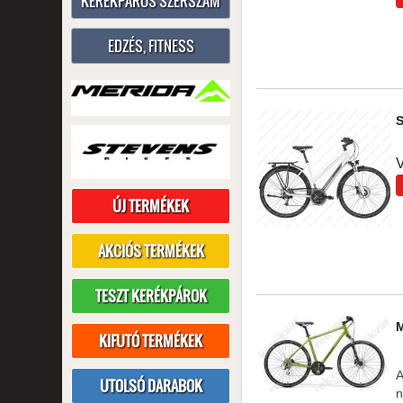
KERÉKPÁROS SZERSZÁM
EDZÉS, FITNESS
V
ÚJ TERMÉKEK
AKCIÓS TERMÉKEK
TESZT KERÉKPÁROK
KIFUTÓ TERMÉKEK
A
UTOLSÓ DARABOK
n