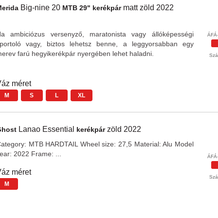
Big-nine 20
matt zöld
2022
Merida
MTB 29" kerékpár
a ambiciózus versenyző, maratonista vagy állóképességi
ÁFÁ-
portoló vagy, biztos lehetsz benne, a leggyorsabban egy
erev farú hegyikerékpár nyergében lehet haladni.
Szál
áz méret
M
S
L
XL
Lanao Essential
zöld
2022
Ghost
kerékpár
ategory: MTB HARDTAIL Wheel size: 27,5 Material: Alu Model
ear: 2022 Frame: ...
ÁFÁ-
áz méret
Szál
M