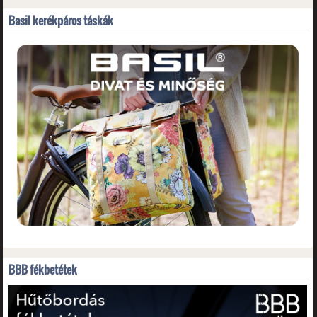
Basil kerékpáros táskák
BBB fékbetétek