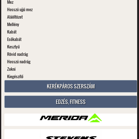
Mez
Hosszú ujjú mez
Aláöltözet
Mellény
Kabát
Esőkabát
Kesztyű
Rövid nadrág
Hosszú nadrág
Zokni
Kiegészítő
KERÉKPÁROS SZERSZÁM
EDZÉS, FITNESS