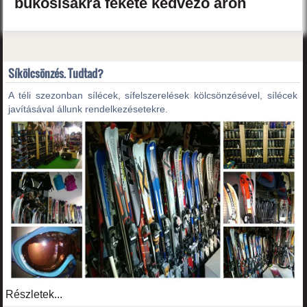
bukósisakra
fekete
kedvező áron
Síkölcsönzés. Tudtad?
A téli szezonban sílécek, sífelszerelések kölcsönzésével, sílécek
javításával állunk rendelkezésetekre.
Részletek...