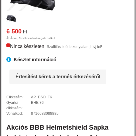
6 500
Ft
ÁFÁ-val, Szállítási költségek nélkül
Nincs készleten
Szállítási idő: bizonytalan, hívj fel!
Készlet információ
Értesítést kérek a termék érkezéséről
Cikkszám:
AP_ESO_FK
Gyártói
BHE 76
cikkszám:
Vonalkód:
8716683088885
Akciós
BBB
Helmetshield
Sapka