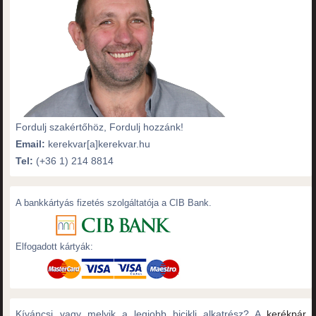
Fordulj szakértőhöz, Fordulj hozzánk!
Email:
kerekvar[a]kerekvar.hu
Tel:
(+36 1) 214 8814
A bankkártyás fizetés szolgáltatója a CIB Bank.
Elfogadott kártyák:
Kíváncsi vagy melyik a legjobb bicikli alkatrész? A
kerékpár