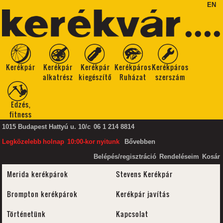
EN
Kerékpár
Kerékpár
Kerékpár
Kerékpáros
Kerékpáros
alkatrész
kiegészítő
Ruházat
szerszám
Edzés,
fitness
1015 Budapest Hattyú u. 10/c
06 1 214 8814
Legközelebb
holnap
10:00-kor
nyitunk
Bővebben
Belépés/regisztráció
Rendeléseim
Kosár
Merida kerékpárok
Stevens Kerékpár
Brompton kerékpárok
Kerékpár javítás
Történetünk
Kapcsolat